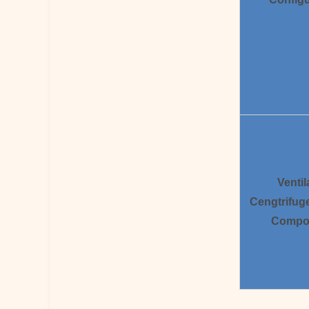
Ventil
Cengtrifug
Compo