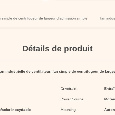
e de centrifugeur de largeur d'admission simple
fan industrielle
Détails de produit
fan industrielle de ventilateur
,
fan simple de centrifugeur de large
Drivetrain:
Entra
Power Source:
Moteur
é/acier inoxydable
Mounting:
Auto