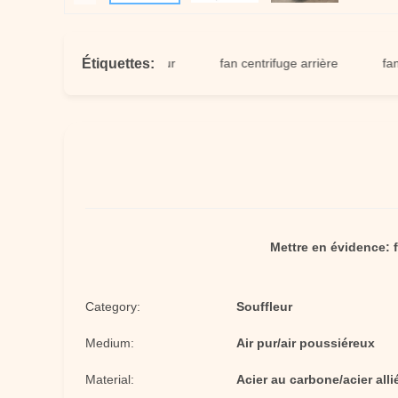
Étiquettes:
industrielle de ventilateur
fan centrifuge arrière
fan simpl
Mettre en évidence:
Category:
Souffleur
Medium:
Air pur/air poussiéreux
Material:
Acier au carbone/acier alli