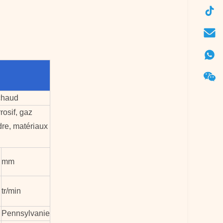
 chaud
rosif, gaz
re, matériaux
mm
tr/min
Pennsylvanie