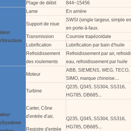
Plage de débit
844~15456
Lame
En arrière
SWSI (single largeur, simple ent
Support de roue
en porte-à-faux.
ateur
Transmission
Courroie trapézoïdale
e
Structure
Lubrification
Lubrification par bain d'huile
Refroidissement
Refroidissement par air, refroi
des roulements
eau, refroidissement par huile
ABB, SIEMENS, WEG, TECO,
Moteur
SIMO, marque chinoise…
Q235, Q345, SS304, SS316,
Turbine
HG785, DB685...
Carter, Cône
ateur
d'entrée d'air,
Q235, Q345, SS304, SS316,
e
Système
HG785, DB685...
Registre d'entrée
ration