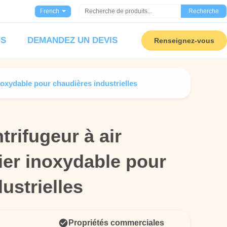
French
Recherche
US
DEMANDEZ UN DEVIS
Renseignez-vous
inoxydable pour chaudières industrielles
trifugeur à air
trifugeur à air
ier inoxydable pour
ier inoxydable pour
ustrielles
ustrielles
Propriétés commerciales