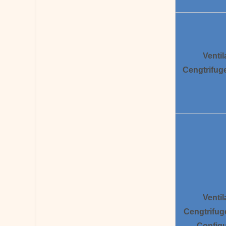
Ventil
Cengtrifug
Ventil
Cengtrifug
Configu