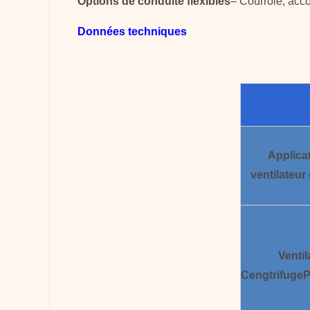
Options de conduite flexibles
– Courroie, acc
Données techniques
Applica
ventilateur
Ventil
Cengtrifuge
P