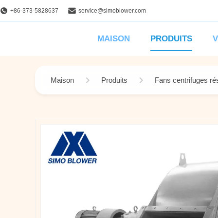
+86-373-5828637
service@simoblower.com
MAISON
PRODUITS
V
Maison
Produits
Fans centrifuges ré