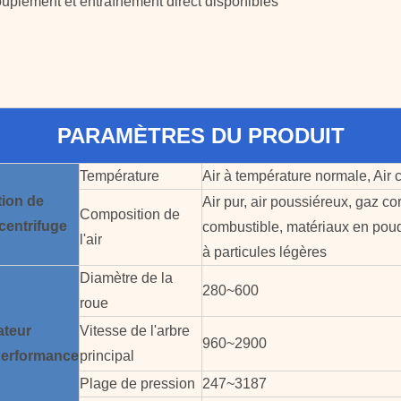
ouplement et entraînement direct disponibles
PARAMÈTRES DU PRODUIT
Température
Air à température normale, Air
tion de
Air pur, air poussiéreux, gaz cor
Composition de
 centrifuge
combustible, matériaux en poud
l'air
à particules légères
Diamètre de la
280~600
roue
ateur
Vitesse de l'arbre
960~2900
erformance
principal
Plage de pression
247~3187