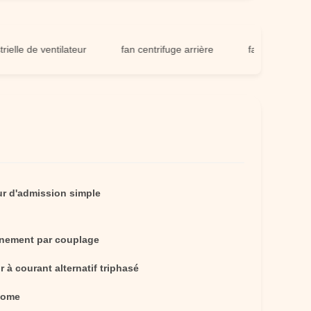
 de ventilateur
fan centrifuge arrière
fan simple de centri
ur d'admission simple
înement par couplage
 à courant alternatif triphasé
nome