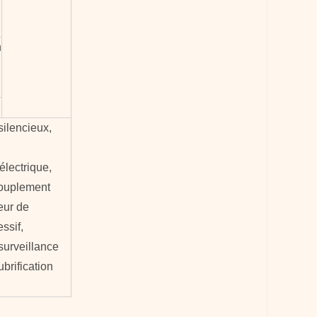
n
,
silencieux,
électrique,
couplement
teur de
ssif,
surveillance
ubrification