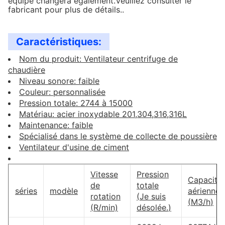
équipé changera également.Veuillez consulter le
fabricant pour plus de détails..
Caractéristiques:
Nom du produit: Ventilateur centrifuge de
chaudière
Niveau sonore: faible
Couleur: personnalisée
Pression totale: 2744 à 15000
Matériau: acier inoxydable 201,304,316,316L
Maintenance: faible
Spécialisé dans le système de collecte de poussière
Ventilateur d'usine de ciment
Vitesse
Pression
Capacité
de
totale
séries
modèle
aérienne
rotation
(
Je suis
(
M3/h
)
(
R/min)
désolée.
)