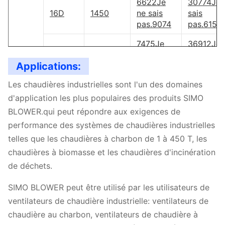
6622
Je
30774
Je 
16D
1450
ne sais
sais
pas.
9074
pas.
6154
7475
Je
36912
Je 
17D
1450
ne sais
sais
Applications:
pas.
10242
pas.
7382
Les chaudières industrielles sont l'un des domaines
960
Je
3679
Je
29010
Je 
18D
ne sais
ne sais
sais
d'application les plus populaires des produits SIMO
pas.
1450
pas.
11488
pas.
8763
BLOWER.qui peut répondre aux exigences de
performance des systèmes de chaudières industrielles
960
Je
4091
Je
34119
Je 
5 à 11
19D
ne sais
ne sais
sais
telles que les chaudières à charbon de 1 à 450 T, les
pas.
1450
pas.
12802
pas.
1030
chaudières à biomasse et les chaudières d'incinération
de déchets.
960
Je
4542
Je
37794
Je 
20D
ne sais
ne sais
sais
SIMO BLOWER peut être utilisé par les utilisateurs de
pas.
1450
pas.
14175
pas.
1202
ventilateurs de chaudière industrielle: ventilateurs de
960
Je
4768
Je
55098
Je
chaudière au charbon, ventilateurs de chaudière à
20.5D
ne sais
ne sais
sais