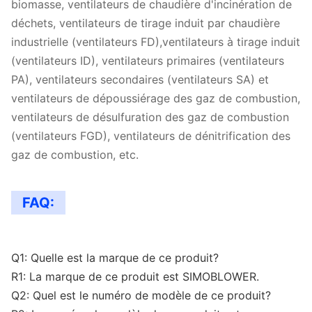
biomasse, ventilateurs de chaudière d'incinération de
pas.
1450
pas.
14901
pas.
1294
déchets, ventilateurs de tirage induit par chaudière
960
Je
5003
Je
46067
Je 
industrielle (ventilateurs FD),ventilateurs à tirage induit
21D
ne sais
ne sais
sais
(ventilateurs ID), ventilateurs primaires (ventilateurs
pas.
1450
pas.
15637
pas.
1093
PA), ventilateurs secondaires (ventilateurs SA) et
ventilateurs de dépoussiérage des gaz de combustion,
ventilateurs de désulfuration des gaz de combustion
(ventilateurs FGD), ventilateurs de dénitrification des
gaz de combustion, etc.
FAQ:
Q1: Quelle est la marque de ce produit?
R1: La marque de ce produit est SIMOBLOWER.
Q2: Quel est le numéro de modèle de ce produit?