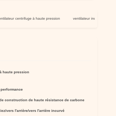
ur centrifuge à haute pression
ventilateur industriel à haute pre
 à haute pression
 performance
 de construction de haute résistance de carbone
ez/vers l'arrière/vers l'arrière incurvé