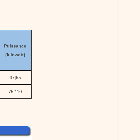
Puissance
(kilowatt)
37
|
55
75
|
110