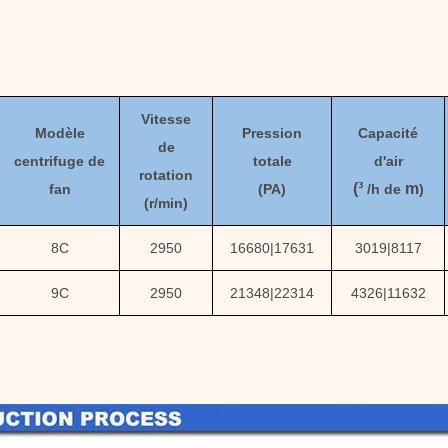
Vitesse
Modèle
Pression
Capacité
de
centrifuge
de
totale
d'air
rotation
(³
m
fan
(
PA
)
/h de
)
(
r/min)
8C
2950
16680
|
17631
3019
|
8117
9C
2950
21348
|
22314
4326
|
11632