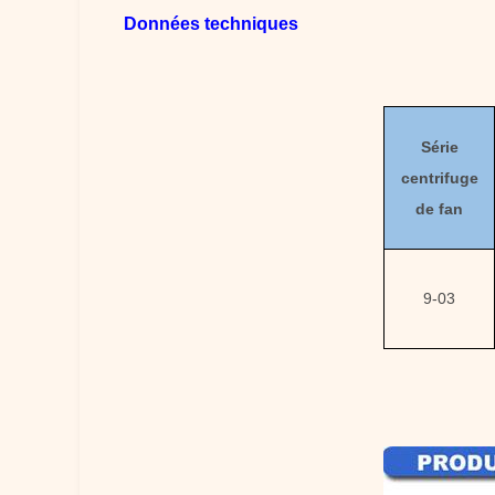
Données techniques
Série
centrifuge
de fan
9-03