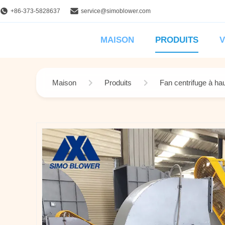
+86-373-5828637
service@simoblower.com
MAISON
PRODUITS
V
Maison
Produits
Fan centrifuge à ha