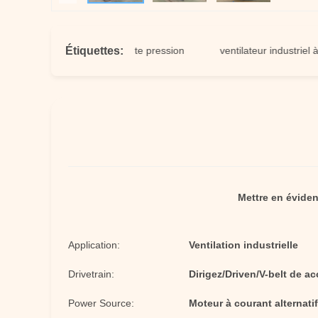
Étiquettes:
ilateur centrifuge à haute pression
ventilateur industriel à haute
Mettre en évide
Application:
Ventilation industrielle
Drivetrain:
Dirigez/Driven/V-belt de 
Power Source:
Moteur à courant alternati