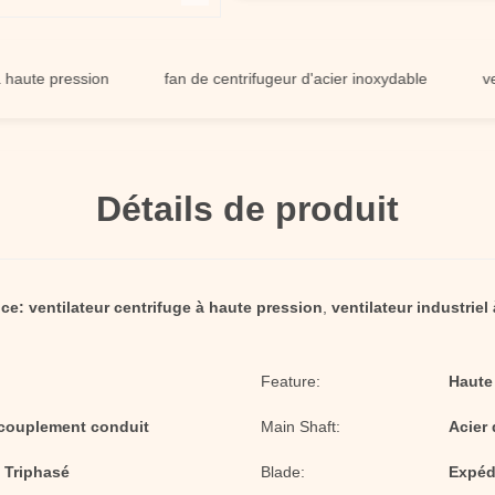
 pression
fan de centrifugeur d'acier inoxydable
ventilate
Détails de produit
nce:
ventilateur centrifuge à haute pression
,
ventilateur industriel
Feature:
Haute
accouplement conduit
Main Shaft:
Acier
f Triphasé
Blade:
Expédi