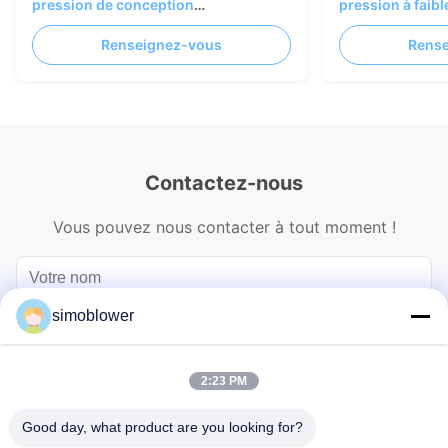
pression de conception
pression à faibl
personnalisée pour une résistance à
ventilateur indu
Renseignez-vous
Rens
haute température et un transport de
matériaux
gaz économe en énergie
Contactez-nous
Vous pouvez nous contacter à tout moment !
simoblower
2:23 PM
Good day, what product are you looking for?