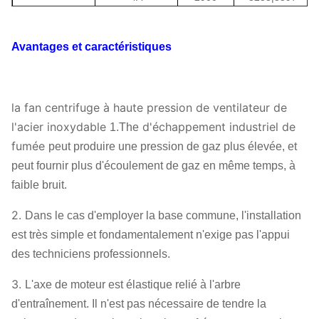
4.5A
2900
4112
|
4603
Avantages et caractéristiques
5A
2900
5080
|
5697
9-10
5.6A
2900
6400
|
7182
la fan centrifuge à haute pression de ventilateur de
6.3A
2900
8148
|
9149
l'acier inoxydable
d'échappement industriel de
1.The
fumée
peut produire une pression de gaz plus élevée, et
7.1A
2900
10426
|
11717
peut fournir plus d'écoulement de gaz en même temps, à
faible bruit.
2.
Dans le cas d'employer la base commune, l'installation
est très simple et fondamentalement n'exige pas l'appui
des techniciens professionnels.
3.
L'axe de moteur est élastique relié à l'arbre
d'entraînement. Il n'est pas nécessaire de tendre la