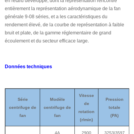
en retard développé, dont la représentation rencontre
entièrement la représentation aérodynamique de la fan
générale 9-08 séries, et a les caractéristiques du
rendement élevé, de la courbe de représentation à faible
bruit et plate, de la gamme réglementaire de grand
écoulement et du secteur efficace large.
Données techniques
Vitesse
Série
Modèle
Pression
de
centrifuge
de
centrifuge
de
totale
rotation
fan
fan
(
PA
)
(
r/min)
4A
2900
3253
|
3597