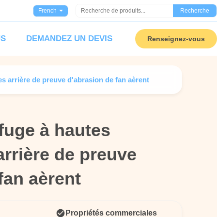
French
Recherche
US
DEMANDEZ UN DEVIS
Renseignez-vous
s arrière de preuve d'abrasion de fan aèrent
fuge à hautes
fuge à hautes
rrière de preuve
rrière de preuve
fan aèrent
fan aèrent
Propriétés commerciales