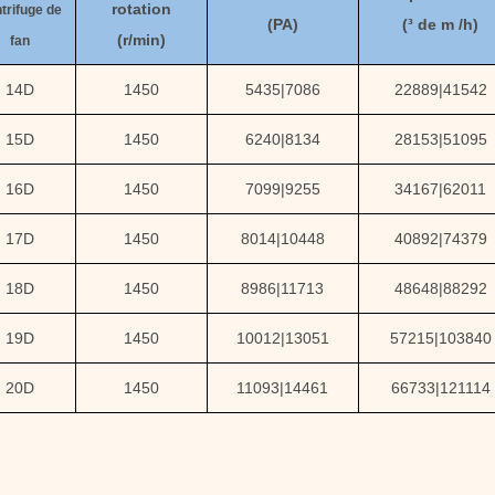
rotation
trifuge
de
(
PA
)
(
³ de m /h)
(
r/min)
fan
14D
1450
5435
|
7086
22889
|
41542
15D
1450
6240
|
8134
28153
|
51095
16D
1450
7099
|
9255
34167
|
62011
17D
1450
8014
|
10448
40892
|
74379
18D
1450
8986
|
11713
48648
|
88292
19D
1450
10012
|
13051
57215
|
103840
20D
1450
11093
|
14461
66733
|
121114