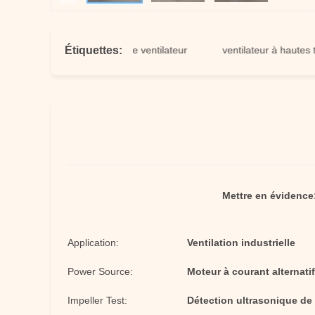
Étiquettes:
à hautes températures de ventilateur
ventilateur à hautes tempé
Mettre en évidence
Application:
Ventilation industrielle
Power Source:
Moteur à courant alternati
Impeller Test:
Détection ultrasonique de f