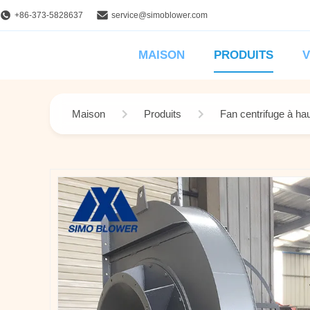
+86-373-5828637
service@simoblower.com
MAISON
PRODUITS
V
Maison
Produits
Fan centrifuge à ha