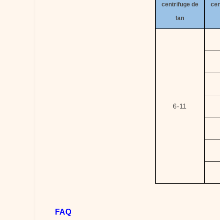
centrifuge de
cen
fan
6-11
FAQ