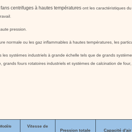
s fans centrifuges à hautes températures
ont les caractéristiques d
ravail.
haute pression.
re normale ou les gaz inflammables à hautes températures, les particule
 les systèmes industriels à grande échelle tels que de grands systèmes
e, grands fours rotatoires industriels et systèmes de calcination de fo
Vitesse de
Modèle
Pression totale
Capacité d'air