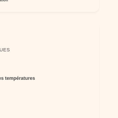
ation
QUES
tes températures