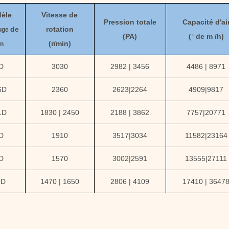
èle
Vitesse de
Pression totale
Capacité d'ai
de
rotation
fuge
(
PA
)
(
³ de m /h)
(
r/min)
an
D
3030
2982 | 3456
4486 | 8971
6D
2360
2623
|
2264
4909
|
9817
1D
1830 | 2450
2188 | 3862
7757
|
20771
D
1910
3517
|
3034
11582
|
23164
D
1570
3002
|
2591
13555
|
27111
0D
1470 | 1650
2806 | 4109
17410
|
3647
Q