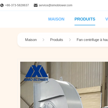
+86-373-5828637
service@simoblower.com
MAISON
PRODUITS
V
Maison
Produits
Fan centrifuge à ha