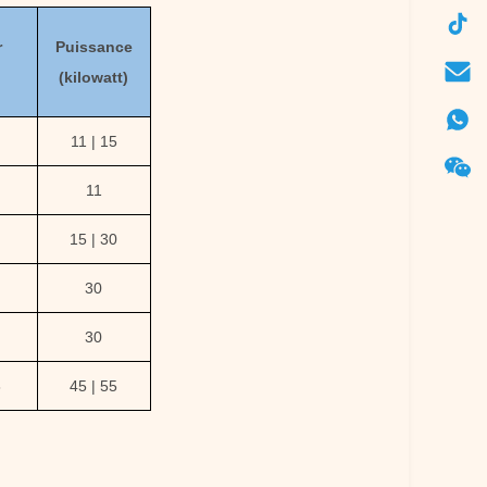
r
Puissance
(kilowatt)
11 | 15
11
15 | 30
30
30
8
45 | 55