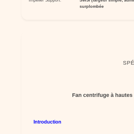
Impeller Support:
SWSI (largeur simple, admi
surplombée
SPÉ
Fan centrifuge à hautes 
Introduction