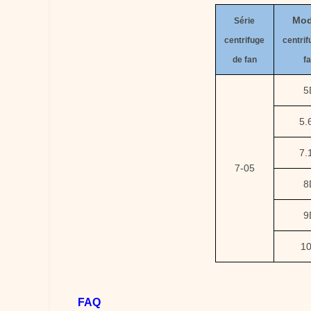
Mod
Série
centrifuge
centri
de fan
f
5
5.
7.
7-05
8
9
1
FA