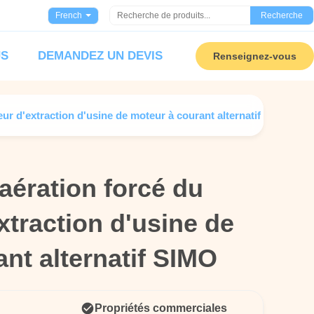
French
Recherche
US
DEMANDEZ UN DEVIS
Renseignez-vous
teur d'extraction d'usine de moteur à courant alternatif SIMO
 aération forcé du
 aération forcé du
extraction d'usine de
extraction d'usine de
nt alternatif SIMO
nt alternatif SIMO
Propriétés commerciales