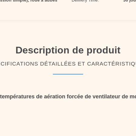
ssion simple), roue à aubes
Delivery Time:
30 jou
Description de produit
CIFICATIONS DÉTAILLÉES ET CARACTÉRISTI
températures de aération forcée de ventilateur de mo