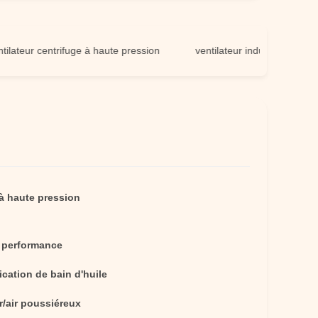
r centrifuge à haute pression
ventilateur industriel à haute pres
 à haute pression
 performance
ication de bain d'huile
r/air poussiéreux