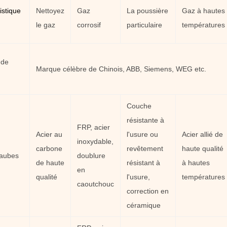
istique
Nettoyez
Gaz
La poussière
Gaz à hautes
le gaz
corrosif
particulaire
températures
 de
Marque célèbre de Chinois, ABB, Siemens, WEG etc.
Couche
résistante à
FRP, acier
Acier au
l'usure ou
Acier allié de
inoxydable,
carbone
revêtement
haute qualité
aubes
doublure
de haute
résistant à
à hautes
en
qualité
l'usure,
températures
caoutchouc
correction en
céramique