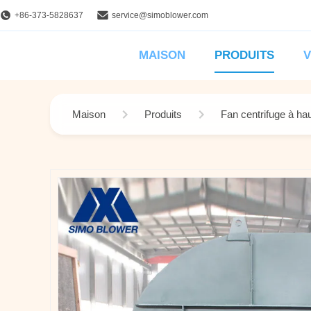
+86-373-5828637
service@simoblower.com
MAISON
PRODUITS
V
Maison
Produits
Fan centrifuge à ha