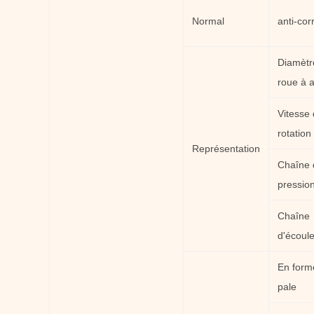
Normal
anti-corr
Diamètr
roue à 
Vitesse
rotation
Représentation
Chaîne 
pressio
Chaîne
d'écoul
En form
pale