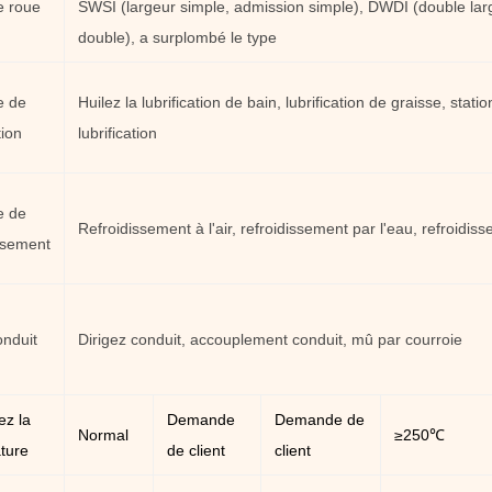
e roue
SWSI (largeur simple, admission simple), DWDI (double lar
double), a surplombé le type
e de
Huilez la lubrification de bain, lubrification de graisse, statio
tion
lubrification
e de
Refroidissement à l'air, refroidissement par l'eau, refroidiss
ssement
nduit
Dirigez conduit, accouplement conduit, mû par courroie
ez la
Demande
Demande de
Normal
≥250℃
ture
de client
client