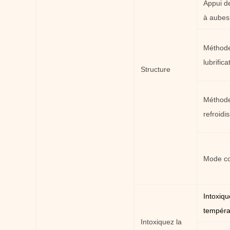
Appui d
à aubes
Méthod
lubrifica
Structure
Méthod
refroidi
Mode co
Intoxiqu
tempéra
Intoxiquez la