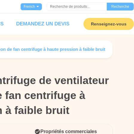
French
Recherche
US
DEMANDEZ UN DEVIS
Renseignez-vous
ion de fan centrifuge à haute pression à faible bruit
ntrifuge de ventilateur
ntrifuge de ventilateur
e fan centrifuge à
e fan centrifuge à
 à faible bruit
 à faible bruit
Propriétés commerciales