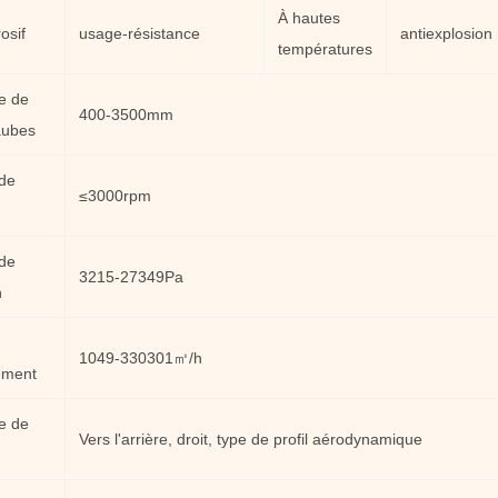
À hautes
osif
usage-résistance
antiexplosion
températures
e de
400-3500mm
aubes
 de
≤3000rpm
de
3215-27349Pa
n
1049-330301㎥/h
ement
e de
Vers l'arrière, droit, type de profil aérodynamique