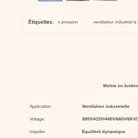
Étiquettes:
lateur centrifuge à haute pression
ventilateur industriel à haute 
Mettre en évide
Application:
Ventilation industrielle
Voltage:
380V/415V/440V/660V/6KV
Impeller:
Équilibré dynamique