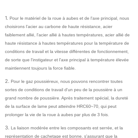
Lubrification de
de fan de ventilateur
Lubrification
assigner
bain d'huile
1.
Pour le matériel de la roue à aubes et de l'axe principal, nous
Refroidissement à l'air,
choisirons l'acier au carbone de haute résistance, acier
Rapport du
refroidissement par
faiblement allié, l'acier allié à hautes températures, acier allié de
refroidissement
l'eau, refroidissement à
haute résistance à hautes températures pour la température de
l'huile
conditions de travail et la vitesse différentes de fonctionnement,
ABB,
de sorte que l'instigateur et l'axe principal à température élevée
SIEMENS,
maintiennent toujours la force fiable.
Moteur
WEG, TECO,
SIMO, marque
2.
Pour le gaz poussiéreux, nous pouvons rencontrer toutes
chinoise…
sortes de conditions de travail d'un peu de la poussière à un
Q235, Q345,
grand nombre de poussière. Après traitement spécial, la dureté
SS304, SS316,
de la surface de lame peut atteindre HRC60~70, qui peut
Roue à aubes
HG785,
prolonger la vie de la roue à aubes par plus de 3 fois.
DB685…
3.
La liaison modérée entre les composants est serrée, et la
Enveloppe,
représentation de cachetage est bonne, s'assurant que la
cône d'entrée
Q235, Q345,