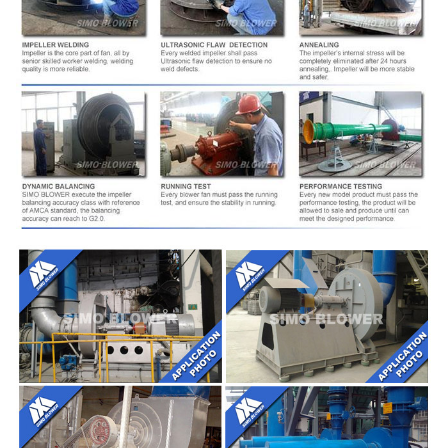
silencieux, d'admission et de débouché,
Bride d'admission et de débouché,
amortisseur, déclencheur électrique,
isolant de choc, accouplement de
fan centrifuge de
diaphragme, accouplement liquide,
ventilateur facultative
couverture de pluie de moteur, capteur
composants
de température, capteur vibrant,
démarreur mou, inverseur, moteur
électrique spécial, système de
lubrification d'instrument de contrôle du
système, réservoir aérien etc. de
lubrifiant