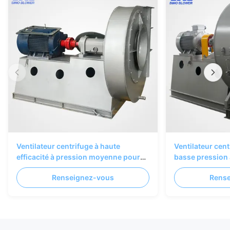
Ventilateur centrifuge à haute
Ventilateur cent
efficacité à pression moyenne pour
basse pression
les systèmes de ventilation et de
les applications
Renseignez-vous
Rens
collecte de poussière industriels