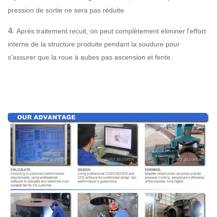
système de fan
pression de sortie ne sera pas réduite.
d'air,
SS304, SS316,
centrifuge de
HG785,
Peut
4.
Après traitement recuit, on peut complètement éliminer l'effort
ventilateur
Amortisseur
DB685…
assigner
interne de la structure produite pendant la soudure pour
configuration
d'entrée d'air
s'assurer que la roue à aubes pas ascension et fente.
acier 45#
(acier de
construction de
haute
Axe principal
résistance de
carbone),
42CrMo, acier
inoxydable…
SÈCHE, SKF,
Rapport
NSK, ZWZ…
Bâti de système, écran protecteur,
compensateur de canalisation de