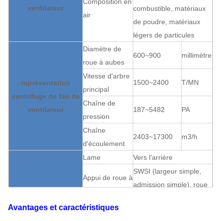
Composition en
ventilateur
combustible, matériaux
air
de poudre, matériaux
légers de particules
Diamètre de
600~900
millimètre
roue à aubes
Vitesse d'arbre
1500~2400
T/MN
représentation
principal
centrifuge de fan de
Chaîne de
ventilateur
187~5482
PA
pression
Chaîne
2403~17300
m3/h
d'écoulement
Lame
Vers l'arrière
SWSI (largeur simple,
Appui de roue à
admission simple), roue
aubes
à aubes surplombée.
Avantages et caractéristiques
Boîte de vitesse
V-ceinture
structure centrifuge
Peut