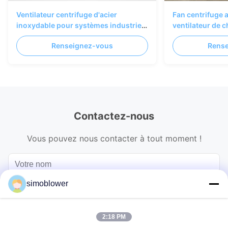
Ventilateur centrifuge d'acier
Fan centrifuge 
inoxydable pour systèmes industriels
ventilateur de ch
de purification et de ventilation de
d'acier inoxyda
Renseignez-vous
Rens
l'air
Contactez-nous
Vous pouvez nous contacter à tout moment !
simoblower
2:18 PM