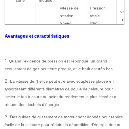
série
modèle
Vitesse de
Pression
vent
rotation
totale
(
³ d
(
r/min)
(
PA
)
Avantages et caractéristiques
2.8A
2900
994
|
606
113
3.2A
1450 | 2900
198 ~1300
844
1.
Quand l'exigence de pression est répondue, un grand
3.6A
1450 | 2900
247 | 1578
133
4-09
écoulement de gaz peut être produit, et le bruit est très bas.
Fan
4A
1450 | 2900
329 | 2014
200
2.
La vitesse de l'hélice peut être avec souplesse placée en
centrifuge
assortissant différents diamètres de poulie de ceinture pour
2
de
4.5A
1450 | 2900
416 | 2554
inciter le fan à courir au point du rendement le plus élevé et à
1
ventilateur
réduire des déchets d'énergie.
5A
1450 | 2900
502 | 3187
386
3.
Des guides de glissement de moteur sont donnés pour tendre
facile de la ceinture pour réduire la déperdition d'énergie due au
4
6A
960 | 1450
317 | 1139