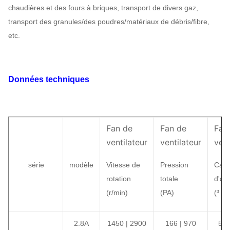
chaudières et des fours à briques, transport de divers gaz,
transport des granules/des poudres/matériaux de débris/fibre,
etc.
Données techniques
Fan de
Fan de
Fan
ventilateur
ventilateur
vent
série
modèle
Vitesse de
Pression
Capa
rotation
totale
d'air
(
r/min)
(
PA
)
(
³ de
2.8A
1450 | 2900
166 | 970
56