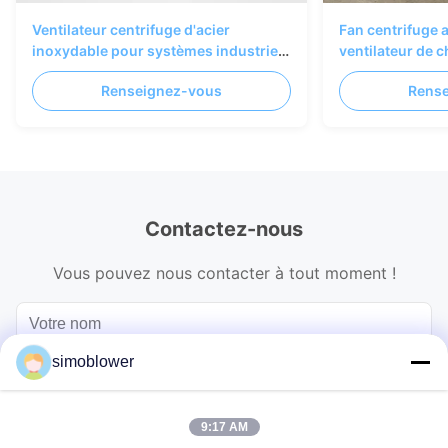
Ventilateur centrifuge d'acier
Fan centrifuge 
inoxydable pour systèmes industriels
ventilateur de ch
de purification et de ventilation de
d'acier inoxyda
Renseignez-vous
Rens
l'air
Contactez-nous
Vous pouvez nous contacter à tout moment !
simoblower
9:17 AM