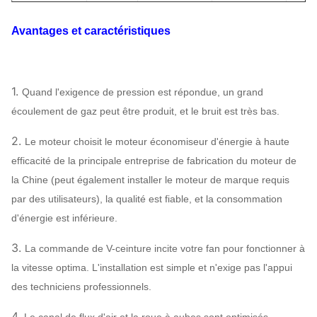
3.15A
1450 | 2900
215 | 1245
91
Avantages et caractéristiques
4-14
3.55A
1450 | 2900
274 | 608
135
Fan de
4A
1450 | 2900
353 | 2069
199
ventilateur
1.
Quand l'exigence de pression est répondue, un grand
écoulement de gaz peut être produit, et le bruit est très bas.
4.5A
1450 | 2900
460 | 2657
289
2.
Le moteur choisit le moteur économiseur d'énergie à haute
5A
1450 | 2900
578 | 3314
402
efficacité de la principale entreprise de fabrication du moteur de
la Chine (peut également installer le moteur de marque requis
par des utilisateurs), la qualité est fiable, et la consommation
d'énergie est inférieure.
3.
La commande de V-ceinture incite votre fan pour fonctionner à
la vitesse optima. L'installation est simple et n'exige pas l'appui
des techniciens professionnels.
4.