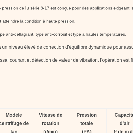
la
 pression de
série 8-17 est conçue pour des applications exigeant l
t atteindre la condition à haute pression.
pe anti-déflagrant, type anti-corrosif et type à hautes températures.
à
un
niveau élevé de correction d'équilibre dynamique pour assur
ai courant et détection de valeur de vibration, l'opération est f
Modèle
Vitesse de
Pression
Capacit
centrifuge
de
rotation
totale
d'air
fan
(
r/min)
(
PA
)
(
³ de m /