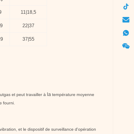
9
11
|
18,5
9
22
|
37
19
37
|
55
la
tgas et peut travailler à
température moyenne
e fourni.
bration, et le dispositif de surveillance d'opération