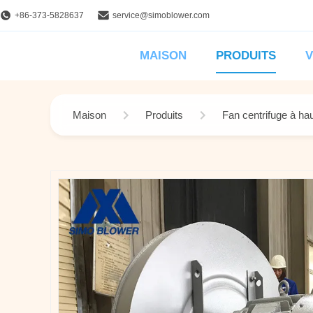
+86-373-5828637
service@simoblower.com
MAISON
PRODUITS
V
Maison
Produits
Fan centrifuge à ha