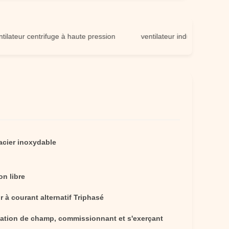
ur centrifuge à haute pression
ventilateur industriel à haute pres
'acier inoxydable
on libre
 à courant alternatif Triphasé
llation de champ, commissionnant et s'exerçant