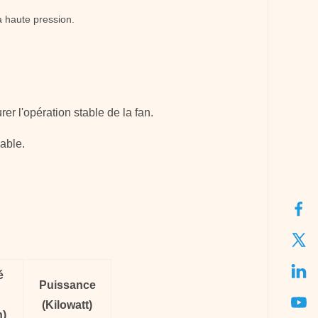
a haute pression.
er l'opération stable de
la
fan.
iable.
é
Puissance
(Kilowatt)
h)