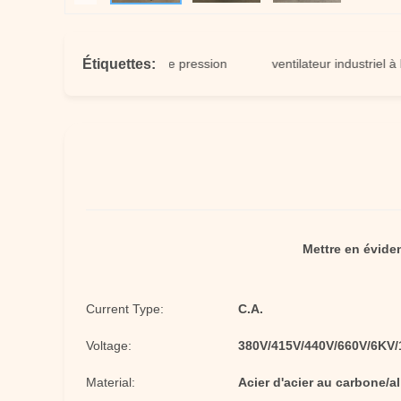
Étiquettes:
lateur centrifuge à haute pression
ventilateur industriel à haute 
Mettre en évide
Current Type:
C.A.
Voltage:
380V/415V/440V/660V/6KV
Material:
Acier d'acier au carbone/al