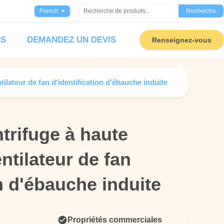
French
Recherche
US
DEMANDEZ UN DEVIS
Renseignez-vous
tilateur de fan d'identification d'ébauche induite
ntrifuge à haute
ntrifuge à haute
ntilateur de fan
ntilateur de fan
on d'ébauche induite
on d'ébauche induite
Propriétés commerciales