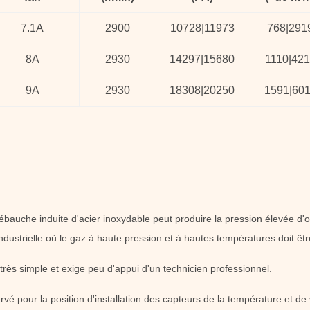
7.1A
2900
10728
|
11973
768
|
291
8A
2930
14297
|
15680
1110
|
421
9A
2930
18308
|
20250
1591
|
60
'ébauche induite d'acier inoxydable
peut produire la pression élevée d'ou
ndustrielle où le gaz à haute pression et à hautes températures doit êtr
très simple et exige peu d'appui d'un technicien professionnel.
é pour la position d'installation des capteurs de la température et de vi