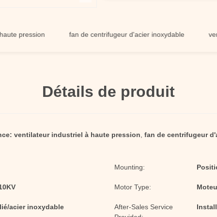
pression
fan de centrifugeur d'acier inoxydable
ventilate
Détails de produit
nce:
ventilateur industriel à haute pression
,
fan de centrifugeur d
Mounting:
Positi
/10KV
Motor Type:
Moteur
lié/acier inoxydable
After-Sales Service
Insta