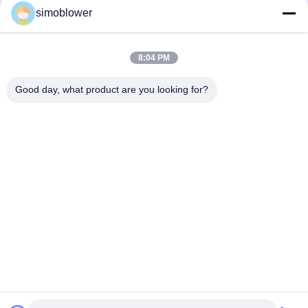
simoblower
8:04 PM
Good day, what product are you looking for?
Envoyez
Maison
Produits
Vidéos
À propos de nous
Visite de l'usine
Contrôle qualité
Contactez-nous
Demandez un devis
Nouvelles