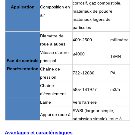
corrosif, gaz combustible,
Application
Composition en
matériaux de poudre,
air
matériaux légers de
particules
Diamètre de
400~2500
millimètre
roue à aubes
Vitesse d'arbre
≤4000
T/MN
Fan de centrale
principal
Représentation
Chaîne de
732~12086
PA
pression
Chaîne
585~141977
m3/h
d'écoulement
Lame
Vers l'arrière
SWSI (largeur simple,
Appui de roue à
admission simple), roue à
aubes
aubes surplombée.
Avantages et caractéristiques