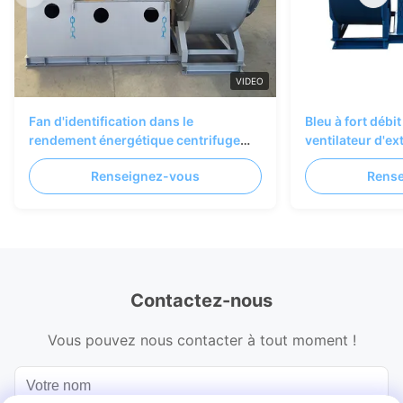
VIDEO
Fan d'identification dans le
Bleu à fort débi
rendement énergétique centrifuge
ventilateur d'e
industriel de fan de centrale
d'extraction de
Renseignez-vous
Rens
thermique
Contactez-nous
Vous pouvez nous contacter à tout moment !