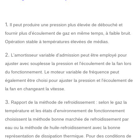
Fan de centrale
Boîte de vitesse
V-ceinture
Peut
Structure
Lubrification de
Lubrification
assigner
bain d'huile
1.
Il peut produire une pression plus élevée de débouché et
Refroidissement à l'air,
Rapport du
fournir plus d'écoulement de gaz en même temps, à faible bruit.
refroidissement par l'eau,
refroidissement
Opération stable à températures élevées de médias.
refroidissement à l'huile
ABB, SIEMENS,
2.
L'amortisseur variable d'admission peut être employé pour
WEG, TECO,
ajuster avec souplesse la pression et l'écoulement de la fan lors
Moteur
SIMO, marque
du fonctionnement. Le moteur variable de fréquence peut
chinoise…
également être choisi pour ajuster la pression et l'écoulement de
Q235, Q345,
la fan en changeant la vitesse.
Roue à aubes
SS304, SS316,
3.
Rapport de la méthode de refroidissement : selon le gaz la
HG785, DB685…
température et les états d'environnement de fonctionnement
Enveloppe, cône
choisissent la méthode bonne marchée de refroidissement par
d'entrée d'air,
Q235, Q345,
Fan de centrale
eau ou la méthode de huile-refroidissement avec la bonne
SS304, SS316,
Système
Amortisseur
Peut
représentation de dissipation thermique. Pour des conditions de
HG785, DB685…