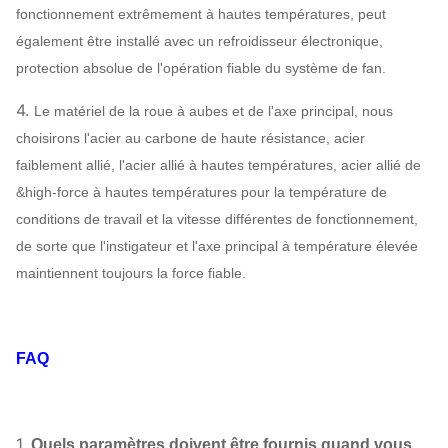
configuration
d'entrée d'air
assigner
fonctionnement extrêmement à hautes températures, peut
également être installé avec un refroidisseur électronique,
acier 45# (acier de
protection absolue de l'opération fiable du système de fan.
construction de
haute résistance
4.
Le matériel de la roue à aubes et de l'axe principal, nous
Axe principal
de carbone),
choisirons l'acier au carbone de haute résistance, acier
42CrMo, acier
faiblement allié, l'acier allié à hautes températures, acier allié de
inoxydable…
&high-force à hautes températures pour la température de
SÈCHE, SKF, NSK,
conditions de travail et la vitesse différentes de fonctionnement,
Rapport
ZWZ…
de sorte que l'instigateur et l'axe principal à température élevée
Bâti de système, écran protecteur,
maintiennent toujours la force fiable.
compensateur de canalisation de silencieux,
d'admission et de débouché,
Bride d'admission et de débouché,
FAQ
amortisseur, déclencheur électrique, isolant de
Fan de centrale
choc, accouplement de diaphragme,
Facultatif
accouplement liquide, couverture de pluie de
1.
composants
Quels paramètres doivent être fournis quand vous