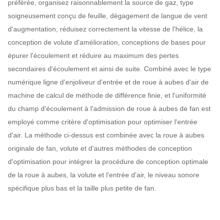
préférée, organisez raisonnablement la source de gaz, type
refroidissement par l'eau,
refroidissement
soigneusement conçu de feuille, dégagement de langue de vent
refroidissement à l'huile
d'augmentation, réduisez correctement la vitesse de l'hélice, la
ABB,
conception de volute d'amélioration, conceptions de bases pour
SIEMENS,
épurer l'écoulement et réduire au maximum des pertes
Moteur
WEG, TECO,
secondaires d'écoulement et ainsi de suite. Combiné avec le type
SIMO, marque
numérique ligne d'enjoliveur d'entrée et de roue à aubes d'air de
chinoise…
machine de calcul de méthode de différence finie, et l'uniformité
Q235, Q345,
du champ d'écoulement à l'admission de roue à aubes de fan est
SS304,
employé comme critère d'optimisation pour optimiser l'entrée
Roue à aubes
SS316,
d'air. La méthode ci-dessus est combinée avec la roue à aubes
HG785,
originale de fan, volute et d'autres méthodes de conception
DB685…
d'optimisation pour intégrer la procédure de conception optimale
Enveloppe,
Q235, Q345,
de la roue à aubes, la volute et l'entrée d'air, le niveau sonore
cône d'entrée
Système
de fan
SS304,
spécifique plus bas et la taille plus petite de fan.
d'air,
centrifuge
SS316,
Peut
Configuration
Amortisseur
HG785,
assigner