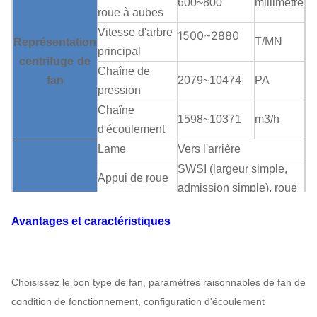
600~800
millimètre
roue à aubes
Vitesse d'arbre
1500~2880
T/MN
Représentation
principal
centrifuge
de
Chaîne de
fan
2079~10474
PA
pression
Chaîne
1598~10371
m3/h
d'écoulement
Lame
Vers l'arrière
SWSI (largeur simple,
Appui de roue
admission simple), roue
à aubes
à aubes surplombée.
Avantages et caractéristiques
Structure
Boîte de
V-ceinture
centrifuge
de
vitesse
Peut
fan
assigner
Lubrification
Lubrification
Choisissez le bon type de fan, paramètres raisonnables de fan de
de bain d'huile
condition de fonctionnement, configuration d'écoulement
Refroidissement à l'air,
Rapport du