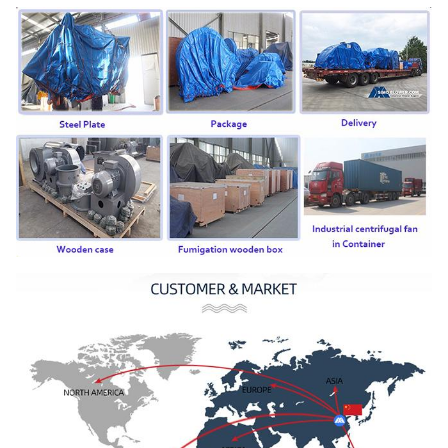
d'entrée d'air
DB685…
acier 45#
(acier de
construction de
haute
Axe principal
résistance de
carbone),
42CrMo, acier
inoxydable…
SÈCHE, SKF,
Rapport
NSK, ZWZ…
Bâti de système, écran protecteur,
compensateur de canalisation de
silencieux, d'admission et de débouché,
Bride d'admission et de débouché,
amortisseur, déclencheur électrique,