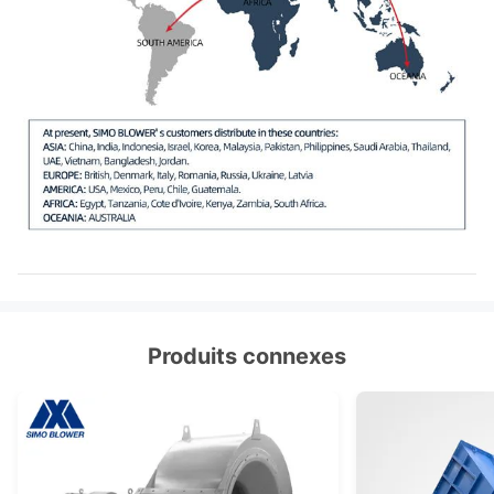
isolant de choc, accouplement de
Fan centrifuge
diaphragme, accouplement liquide,
facultative
couverture de pluie de moteur, capteur
Composants
de température, capteur vibrant,
démarreur mou, inverseur, moteur
électrique spécial, système de
lubrification d'instrument de contrôle du
système, réservoir aérien etc. de
lubrifiant
Produits connexes