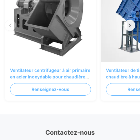
Ventilateur centrifugeur à air primaire
Ventilateur de t
en acier inoxydable pour chaudières
chaudière à hau
industrielles
rendement pers
Renseignez-vous
Rens
conception résis
Contactez-nous