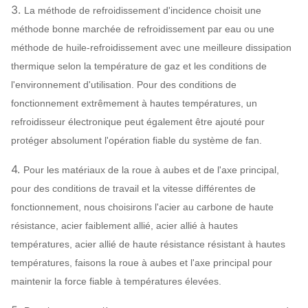
3.
La méthode de refroidissement d'incidence choisit une
SIEMENS,
méthode bonne marchée de refroidissement par eau ou une
WEG,
méthode de huile-refroidissement avec une meilleure dissipation
Moteur
TECO,
thermique selon la température de gaz et les conditions de
SIMO,
l'environnement d'utilisation. Pour des conditions de
marque
fonctionnement extrêmement à hautes températures, un
chinoise…
refroidisseur électronique peut également être ajouté pour
Q235, Q345,
protéger absolument l'opération fiable du système de fan.
SS304,
Roue à aubes
SS316,
4.
Pour les matériaux de la roue à aubes et de l'axe principal,
HG785,
pour des conditions de travail et la vitesse différentes de
DB685…
fonctionnement, nous choisirons l'acier au carbone de haute
Enveloppe,
résistance, acier faiblement allié, acier allié à hautes
Q235, Q345,
cône d'entrée
températures, acier allié de haute résistance résistant à hautes
Système
de
SS304,
d'air,
températures, faisons la roue à aubes et l'axe principal pour
fan centrifuge
SS316,
Peut
maintenir la force fiable à températures élevées.
Configuration
Amortisseur
HG785,
assigner
d'entrée d'air
DB685…