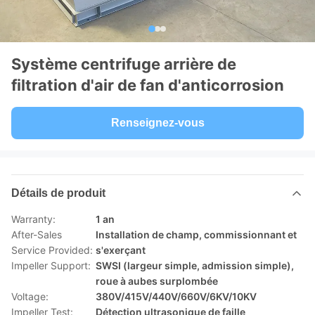
Système centrifuge arrière de
filtration d'air de fan d'anticorrosion
Renseignez-vous
Détails de produit
Warranty:
1 an
After-Sales
Installation de champ, commissionnant et
Service Provided:
s'exerçant
Impeller Support:
SWSI (largeur simple, admission simple),
roue à aubes surplombée
Voltage:
380V/415V/440V/660V/6KV/10KV
Impeller Test:
Détection ultrasonique de faille