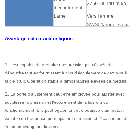
2750~36140
m3/h
d'écoulement
Lame
Vers l'arrière
SWSI (largeur simple,
Appui de roue
admission simple),
Avantages et caractéristiques
à aubes
roue à aubes
surplombée.
Boîte de
V-ceinture
1.
Il est capable de produire une pression plus élevée de
Structure
vitesse
Peut
débouché tout en fournissant à plus d'écoulement de gaz plus à
centrifuge
de
fan
Lubrification
assigner
faible bruit. Opération stable à températures élevées de médias.
Lubrification
de bain
d'huile
2.
La porte d'ajustement peut être employée pour ajuster avec
Refroidissement à l'air
souplesse la pression et l'écoulement de la fan lors du
Rapport du
refroidissement par
fonctionnement. Elle peut également être équipée d'un moteur
refroidissement
l'eau, refroidissement 
variable de fréquence pour ajuster la pression et l'écoulement de
l'huile
la fan en changeant la vitesse.
ABB,