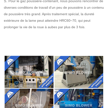
5.
Pour le gaz poussière-contenant, nous pouvons rencontrer de
diverses conditions de travail d'un peu de poussière à un contenu
acier 45#
de poussière très grand. Après traitement spécial, la dureté
(acier de
extérieure de la lame peut atteindre HRC60~70, qui peut
construction
prolonger la vie de la roue à aubes par plus de 3 fois.
de haute
Axe principal
résistance
de carbone),
42CrMo,
acier
inoxydable…
SÈCHE,
Rapport
SKF, NSK,
ZWZ…
Bâti de système, écran protecteur,
compensateur de canalisation de
silencieux, d'admission et de
débouché,