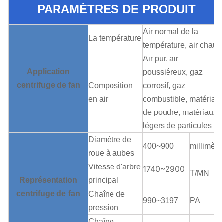
PARAMÈTRES DE PRODUIT
Air normal de la
La température
température, air chaud
Air pur, air
Application
poussiéreux, gaz
centrifuge
de
fan
Composition
corrosif, gaz
en air
combustible, matériau
de poudre, matériaux
légers de particules
Diamètre de
400~900
millimètr
roue à aubes
Vitesse d'arbre
1740~2900
T/MN
Représentation
principal
centrifuge
de
fan
Chaîne de
990~3197
PA
pression
Chaîne