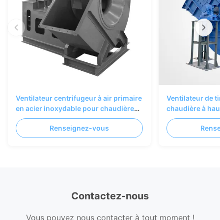
Ventilateur centrifugeur à air primaire
Ventilateur de t
en acier inoxydable pour chaudières
chaudière à hau
industrielles
rendement pers
Renseignez-vous
Rens
conception résis
Contactez-nous
Vous pouvez nous contacter à tout moment !