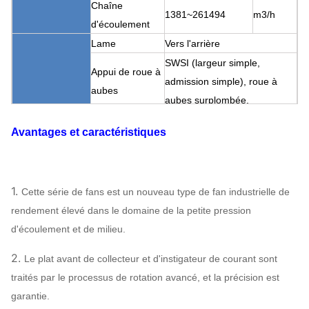
Chaîne
1381~261494
m3/h
d'écoulement
Lame
Vers l'arrière
SWSI (largeur simple,
Appui de roue à
admission simple), roue à
aubes
aubes surplombée.
Fan centrifuge
Boîte de vitesse
Accouplement
Peut
Avantages et caractéristiques
Structure
Lubrification de
Lubrification
assigner
bain d'huile
Refroidissement à l'air,
Rapport du
1.
Cette série de fans est un nouveau type de fan industrielle de
refroidissement par l'eau,
refroidissement
rendement élevé dans le domaine de la petite pression
refroidissement à l'huile
d'écoulement et de milieu.
ABB, SIEMENS,
WEG, TECO,
2.
Le plat avant de collecteur et d'instigateur de courant sont
Moteur
SIMO, marque
traités par le processus de rotation avancé, et la précision est
chinoise…
garantie.
Q235, Q345,