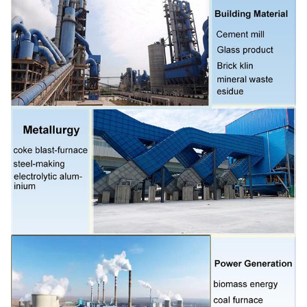
d'admission et de débouché,
Bride d'admission et de débouché,
amortisseur, déclencheur électrique, isolant de
Fan centrifuge
choc, accouplement de diaphragme,
Facultatif
accouplement liquide, couverture de pluie de
composants
moteur, capteur de température, capteur
vibrant, démarreur mou, inverseur, moteur
électrique spécial, système de lubrification
d'instrument de contrôle du système, réservoir
aérien etc. de lubrifiant.