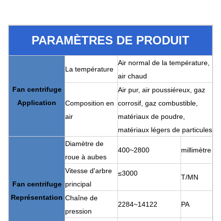
PARAMÈTRES DE PRODUIT
Air normal de la température,
La température
air chaud
Fan centrifuge
Air pur, air poussiéreux, gaz
Application
Composition en
corrosif, gaz combustible,
air
matériaux de poudre,
matériaux légers de particules
Diamètre de
400~2800
millimètre
roue à aubes
Vitesse d'arbre
≤3000
T/MN
Fan centrifuge
principal
Représentation
Chaîne de
2284~14122
PA
pression