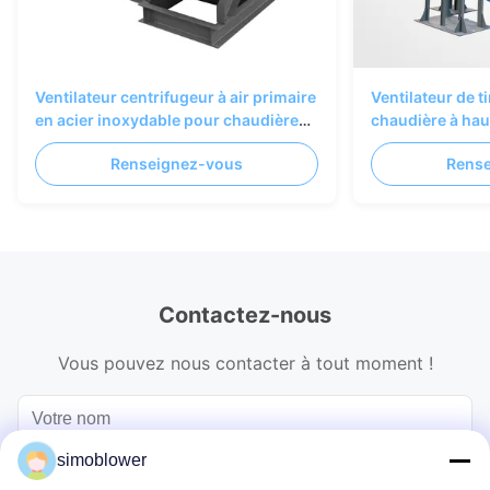
Ventilateur centrifugeur à air primaire
Ventilateur de t
en acier inoxydable pour chaudières
chaudière à hau
industrielles
rendement pers
Renseignez-vous
Rens
conception résis
Contactez-nous
Vous pouvez nous contacter à tout moment !
simoblower