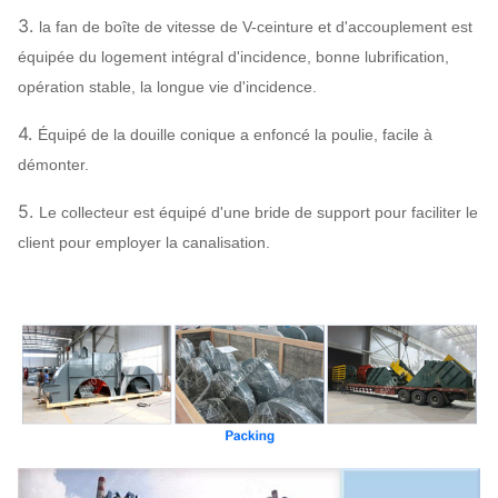
3.
la fan de boîte de vitesse de V-ceinture et d'accouplement est
Roue à aubes
SS304, SS316,
équipée du logement intégral d'incidence, bonne lubrification,
HG785, DB685…
opération stable, la longue vie d'incidence.
Enveloppe, cône
d'entrée d'air,
Fan centrifuge
Q235, Q345,
4.
Équipé de la douille conique a enfoncé la poulie, facile à
Système
SS304, SS316,
Peut
démonter.
Amortisseur
configuration
HG785, DB685…
assigner
d'entrée d'air
5.
Le collecteur est équipé d'une bride de support pour faciliter le
client pour employer la canalisation.
acier 45# (acier de
construction de
Axe principal
haute résistance de
carbone), 42CrMo,
acier inoxydable…
SÈCHE, SKF, NSK,
Rapport
ZWZ…
Bâti de système, écran protecteur,
compensateur de canalisation de silencieux,