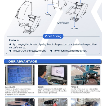
NSK, ZWZ…
Bâti de système, écran protecteur,
compensateur de canalisation de
silencieux, d'admission et de débouch
Bride d'admission et de débouché,
amortisseur, déclencheur électrique,
isolant de choc, accouplement de
Fan
diaphragme, accouplement liquide,
centrifuge
facultative
couverture de pluie de moteur, capteu
Composants
de température, capteur vibrant,
démarreur mou, inverseur, moteur
électrique spécial, système de
lubrification d'instrument de contrôle 
système, réservoir aérien etc. de
lubrifiant