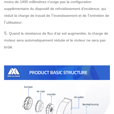
moins de 1400 millimètres n'exige pas la configuration
DB685…
supplémentaire du dispositif de refroidissement d'incidence, qui
Enveloppe,
l'
l'
réduit la charge de travail de
investissement et de
entretien de
Q235, Q345,
cône d'entrée
l'
utilisateur.
Système
de
SS304,
d'air,
fan centrifuge
SS316,
Peut
5.
Quand la résistance de flux d'air est augmentée, la charge de
Configuration
Amortisseur
HG785,
assign
moteur sera automatiquement réduite et le moteur ne sera pas
d'entrée d'air
DB685…
brûlé.
acier 45#
(acier de
construction
de haute
Axe principal
résistance de
carbone),
42CrMo, acier
inoxydable…
SÈCHE, SKF,
Rapport