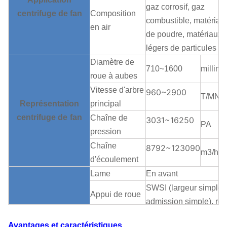
gaz corrosif, gaz
centrifuge
de
fan
Composition
combustible, matériau
en air
de poudre, matériaux
légers de particules
Diamètre de
710~1600
millimè
roue à aubes
Vitesse d'arbre
960~2900
T/MN
Représentation
principal
centrifuge
de
fan
Chaîne de
3031~16250
PA
pression
Chaîne
8792~123090
m3/h
d'écoulement
Lame
En avant
SWSI (largeur simple,
Appui de roue
admission simple), ro
à aubes
à aubes surplombée.
Avantages et caractéristiques