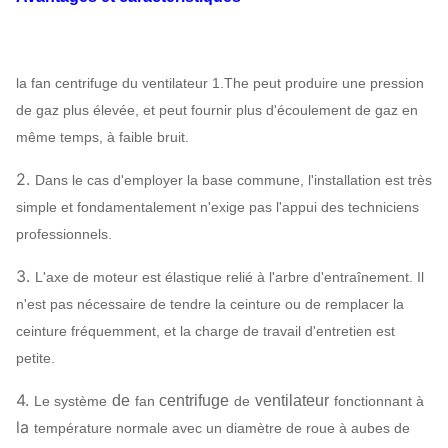
Boîte de
V-ceinture
Structure
vitesse
Peut
centrifuge
de
fan
assign
Lubrification
Lubrification
la fan centrifuge du ventilateur 1.The peut produire une pression
de bain d'huile
de gaz plus élevée, et peut fournir plus d'écoulement de gaz en
Refroidissement à l'air
même temps, à faible bruit.
Rapport du
refroidissement par
refroidissement
l'eau, refroidissement 
2.
Dans le cas d'employer la base commune, l'installation est très
l'huile
simple et fondamentalement n'exige pas l'appui des techniciens
ABB,
professionnels.
SIEMENS,
3.
L'axe de moteur est élastique relié à l'arbre d'entraînement. Il
Moteur
WEG, TECO,
n'est pas nécessaire de tendre la ceinture ou de remplacer la
SIMO, marque
ceinture fréquemment, et la charge de travail d'entretien est
chinoise…
petite.
Q235, Q345,
SS304,
4.
de
centrifuge
ventilateur
Le système
fan
de
fonctionnant à
Roue à aubes
SS316,
la
température normale avec un diamètre de roue à aubes de
HG785,