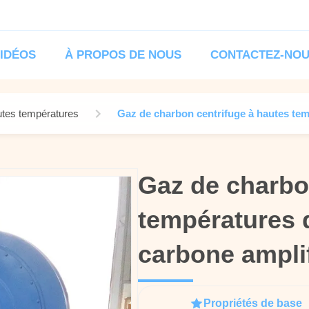
IDÉOS
À PROPOS DE NOUS
CONTACTEZ-NO
utes températures
Gaz de charbon centrifuge à hautes temp
Gaz de charbo
Gaz de charbo
températures d
températures d
carbone amplif
carbone amplif
Propriétés de base