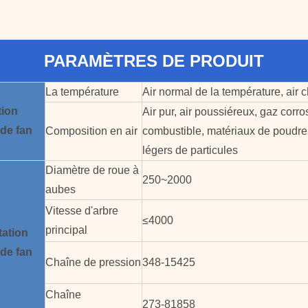
PARAMÈTRES DE PRODUIT
La température
Air normal de la température, air 
tion
Air pur, air poussiéreux, gaz corros
de
fan
Composition en air
combustible, matériaux de poudre
légers de particules
Diamètre de roue à
250~2000
aubes
Vitesse d'arbre
≤4000
principal
ation
de
fan
Chaîne de pression
348-15425
Chaîne
273-81858