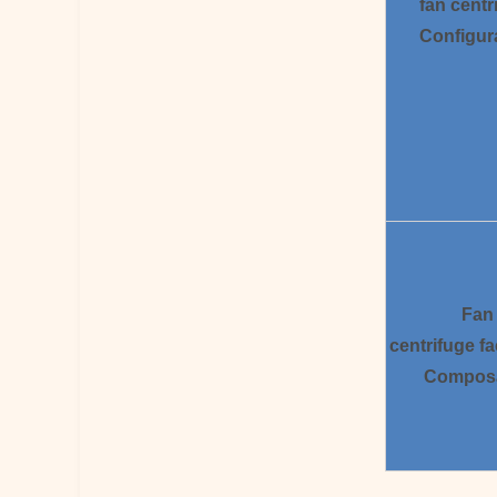
fan centr
Configur
Fan
centrifuge
fa
Compos