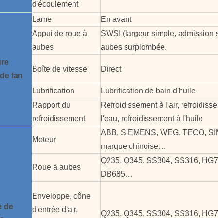
d'écoulement
Lame
En avant
Appui de roue à
SWSI (largeur simple, admission s
aubes
aubes surplombée.
ure
Boîte de vitesse
Direct
de
fan
Lubrification
Lubrification de bain d'huile
Rapport du
Refroidissement à l'air, refroidiss
refroidissement
l'eau, refroidissement à l'huile
ABB, SIEMENS, WEG, TECO, SI
Moteur
marque chinoise…
Q235, Q345, SS304, SS316, HG7
Roue à aubes
DB685…
Enveloppe, cône
e
de
d'entrée d'air,
Q235, Q345, SS304, SS316, HG7