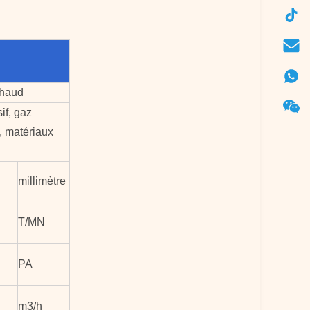
chaud
if, gaz
, matériaux
millimètre
T/MN
PA
m3/h