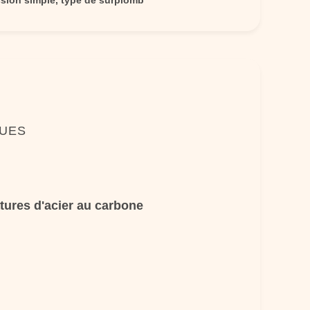
sion simple, type de surplomb
QUES
tures d'acier au carbone