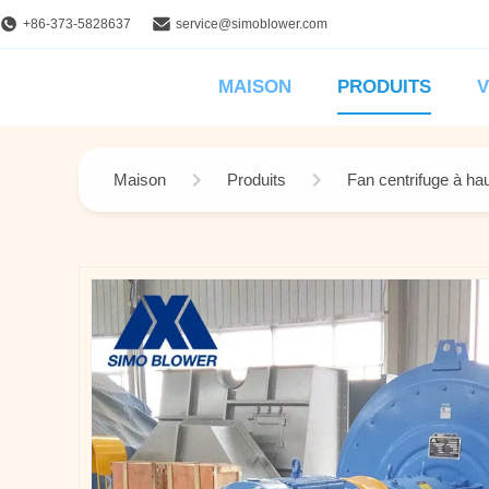
+86-373-5828637
service@simoblower.com
MAISON
PRODUITS
V
Maison
Produits
Fan centrifuge à ha