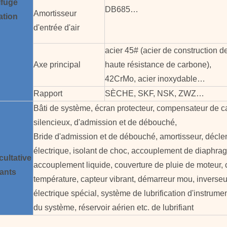
ifuge
DB685…
Amortisseur
ation
d'entrée d'air
acier 45# (acier de construction d
Axe principal
haute résistance de carbone),
42CrMo, acier inoxydable…
Rapport
SÈCHE, SKF, NSK, ZWZ…
Bâti de système, écran protecteur, compensateur de c
silencieux, d'admission et de débouché,
Bride d'admission et de débouché, amortisseur, décl
électrique, isolant de choc, accouplement de diaphra
cultative
accouplement liquide, couverture de pluie de moteur, 
ants
température, capteur vibrant, démarreur mou, inverseu
électrique spécial, système de lubrification d'instrume
du système, réservoir aérien etc. de lubrifiant