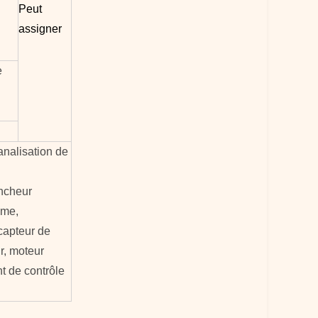
Peut
assigner
e
analisation de
encheur
gme,
capteur de
r, moteur
nt de contrôle