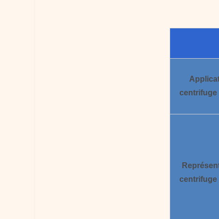
Applica
centrifuge
Représent
centrifuge