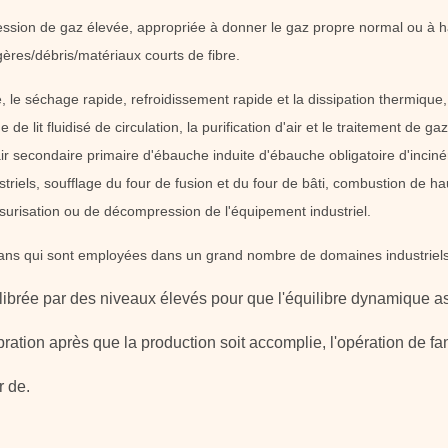
 pression de gaz élevée, appropriée à donner le gaz propre normal ou à
ères/débris/matériaux courts de fibre.
ée, le séchage rapide, refroidissement rapide et la dissipation thermiqu
e de lit fluidisé de circulation, la purification d'air et le traitement de 
air secondaire primaire d'ébauche induite d'ébauche obligatoire d'inciné
striels, soufflage du four de fusion et du four de bâti, combustion de h
surisation ou de décompression de l'équipement industriel.
 fans qui sont employées dans un grand nombre de domaines industriels
alibrée par des niveaux élevés pour que l'équilibre dynamique as
ration après que la production soit accomplie, l'opération de fan
r de.