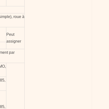
imple), roue à
Peut
assigner
ement par
MO,
85,
85,