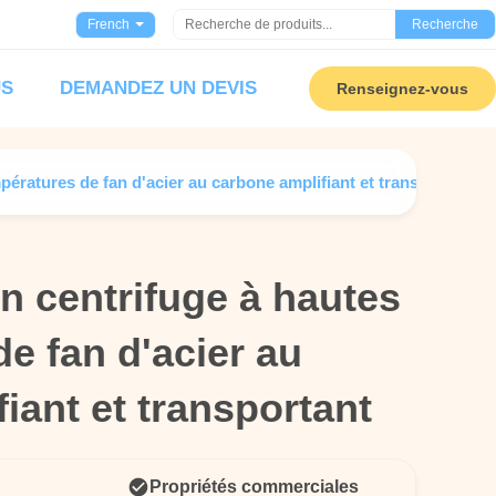
French
Recherche
US
DEMANDEZ UN DEVIS
Renseignez-vous
ératures de fan d'acier au carbone amplifiant et transportant
n centrifuge à hautes
n centrifuge à hautes
e fan d'acier au
e fan d'acier au
iant et transportant
iant et transportant
Propriétés commerciales