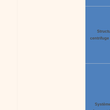
Struct
centrifuge
Systèm