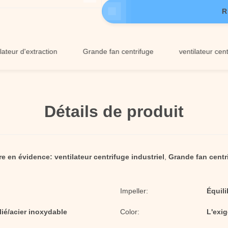
R
d'extraction
Grande fan centrifuge
ventilateur centrifuge i
Détails de produit
re en évidence:
ventilateur centrifuge industriel
,
Grande fan centr
Impeller:
Équil
lié/acier inoxydable
Color:
L'exig