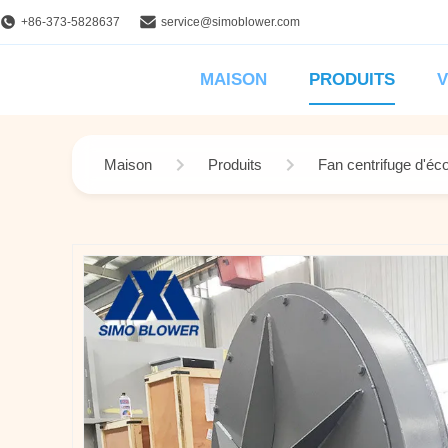
+86-373-5828637
service@simoblower.com
MAISON
PRODUITS
V
Maison
Produits
Fan centrifuge d'éc