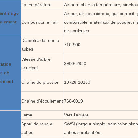
La température
Air normal de la température, air cha
entrifuge
Air pur, air poussiéreux, gaz corrosif,
oulement
Composition en air
combustible, matériaux de poudre, ma
de particules
Diamètre de roue à
710-900
aubes
Vitesse d'arbre
2900~2930
ation
principal
ge de
lement
Chaîne de pression
10728-20250
Chaîne d'écoulement
768-6019
Lame
Vers l'arrière
Appui de roue à
SWSI (largeur simple, admission simp
aubes
aubes surplombée.