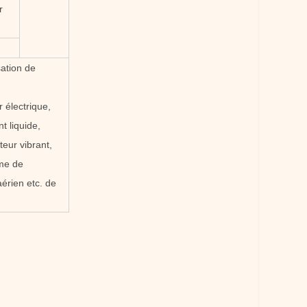
r
ation de
 électrique,
 liquide,
eur vibrant,
ème de
aérien etc. de