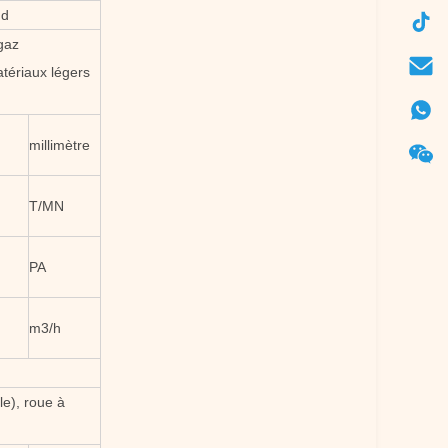
ud
 gaz
tériaux légers
millimètre
T/MN
PA
m3/h
le), roue à