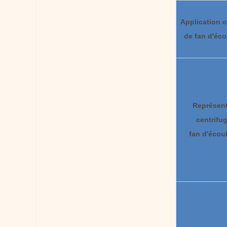
Application c
de fan d'éc
Représent
centrifu
fan d'écou