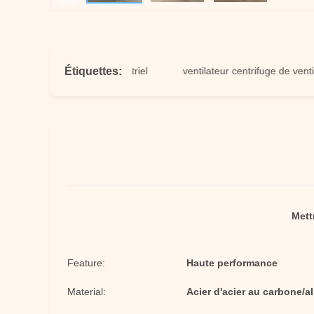
Étiquettes:
ilateur centrifuge industriel
ventilateur centrifuge de ventilateur 
Mett
Feature:
Haute performance
Material:
Acier d'acier au carbone/al