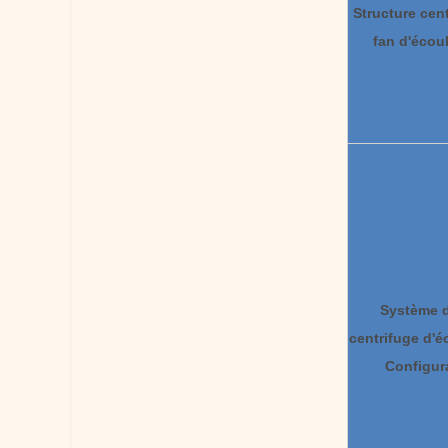
Structure cen
fan d'écou
Système d
centrifuge d'
Configur