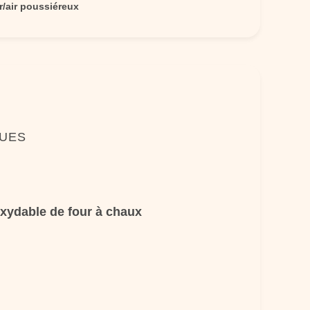
r/air poussiéreux
QUES
oxydable de four à chaux