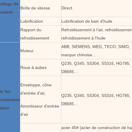
trifuge de
Boîte de vitesse
Direct
lement
Lubrification
Lubrification de bain d'huile
Rapport du
Refroidissement à l'air, refroidissemen
refroidissement
refroidissement à l'huile
ABB, SIEMENS, WEG, TECO, SIMO,
Moteur
marque chinoise…
Q235, Q345, SS304, SS316, HG785,
Roue à aubes
DB685…
Enveloppe, cône
e fan
d'entrée d'air,
Q235, Q345, SS304, SS316, HG785,
écoulement
DB685…
Amortisseur d'entrée
ation
d'air
acier 45# (acier de construction de h