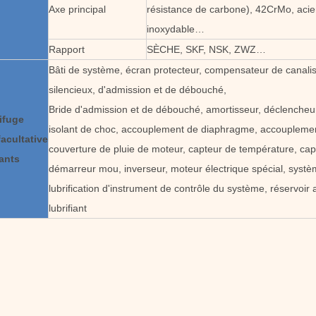
Axe principal
résistance de carbone), 42CrMo, acie
inoxydable…
Rapport
SÈCHE, SKF, NSK, ZWZ…
Bâti de système, écran protecteur, compensateur de canalis
silencieux, d'admission et de débouché,
Bride d'admission et de débouché, amortisseur, déclencheur
ifuge
isolant de choc, accouplement de diaphragme, accouplement
acultative
couverture de pluie de moteur, capteur de température, capt
ants
démarreur mou, inverseur, moteur électrique spécial, syst
lubrification d'instrument de contrôle du système, réservoir 
lubrifiant