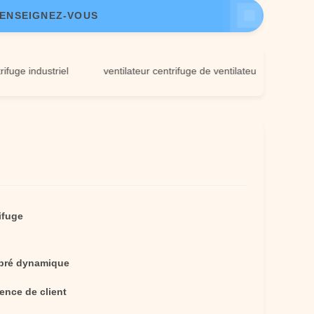
ENSEIGNEZ-VOUS
ndustriel
ventilateur centrifuge de ventilateur d'extraction
ifuge
ibré dynamique
ence de client