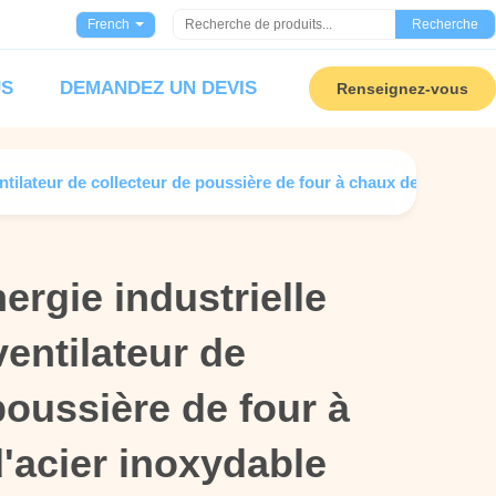
French
Recherche
US
DEMANDEZ UN DEVIS
Renseignez-vous
ntilateur de collecteur de poussière de four à chaux de fan d'aci
rgie industrielle
rgie industrielle
ventilateur de
ventilateur de
poussière de four à
poussière de four à
'acier inoxydable
'acier inoxydable