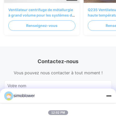
Ventilateur centrifuge de métallurgie
Q235 Ventilateu
à grand volume pour les systèmes de
haute températ
ventilation industrielle et d'air de four
Renseignez-vous
Rens
Contactez-nous
Vous pouvez nous contacter à tout moment !
simoblower
12:02 PM