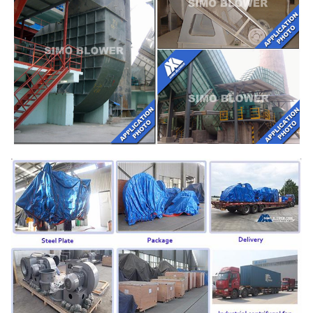
Amortisseur
HG785,
d'entrée d'air
DB685…
acier 45#
(acier de
construction
de haute
Axe principal
résistance de
carbone),
42CrMo, acier
inoxydable…
SÈCHE, SKF,
Rapport
NSK, ZWZ…
Bâti de système, écran protecteur,
compensateur de canalisation de
silencieux, d'admission et de
débouché,