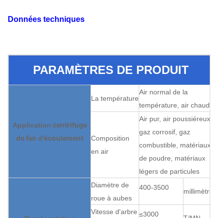
Données techniques
PARAMÈTRES DE PRODUIT
Air normal de la
La température
température, air chaud
Air pur, air poussiéreux,
centrifuge
Application
gaz corrosif, gaz
de fan
écoulement
d'
Composition
combustible, matériaux
en air
de poudre, matériaux
légers de particules
Diamètre de
400-3500
millimètre
roue à aubes
Vitesse d'arbre
≤3000