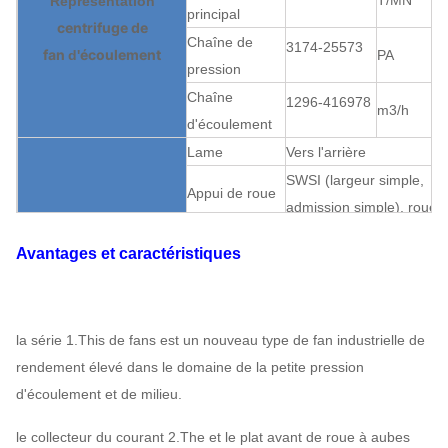
T/MN
Représentation
principal
centrifuge de
Chaîne de
3174-25573
fan
écoulement
d'
PA
pression
Chaîne
1296-416978
m3/h
d'écoulement
Lame
Vers l'arrière
SWSI (largeur simple,
Appui de roue
admission simple), roue
à aubes
à aubes surplombée.
Avantages et caractéristiques
Boîte de
Accouplement
vitesse
centrifuge de
Structure
Peut
Lubrification
fan
écoulement
d'
assigner
la série 1.This de fans est un nouveau type de fan industrielle de
Lubrification
de bain
rendement élevé dans le domaine de la petite pression
d'huile
d'écoulement et de milieu.
Refroidissement à l'air,
Rapport du
refroidissement par
le collecteur du courant 2.The et le plat avant de roue à aubes