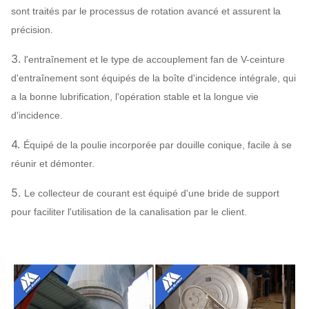
refroidissement
l'eau, refroidissement à
sont traités par le processus de rotation avancé et assurent la
l'huile
précision.
ABB,
3.
l'entraînement et le type de accouplement fan de V-ceinture
SIEMENS,
d'entraînement sont équipés de la boîte d'incidence intégrale, qui
WEG, TECO,
Moteur
a la bonne lubrification, l'opération stable et la longue vie
SIMO,
d'incidence.
marque
chinoise…
4.
Équipé de la poulie incorporée par douille conique, facile à se
Q235, Q345,
réunir et démonter.
SS304,
5.
Roue à aubes
SS316,
Le collecteur de courant est équipé d'une bride de support
HG785,
pour faciliter l'utilisation de la canalisation par le client.
DB685…
Enveloppe,
Q235, Q345,
cône d'entrée
de fan
Système
SS304,
d'air,
centrifuge
écoulement
d'
Peut
SS316,
Configuration
assigner