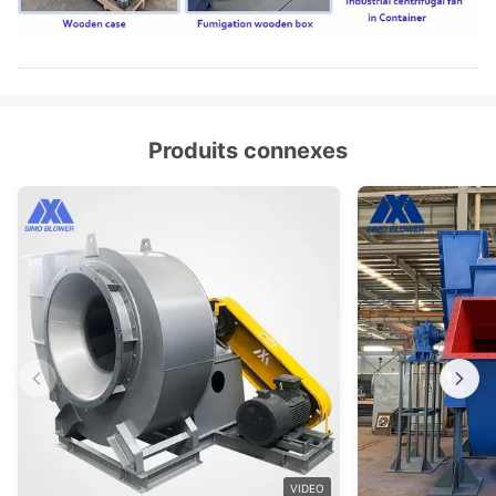
Bride d'admission et de débouché,
amortisseur, déclencheur électrique,
Fan centrifuge
isolant de choc, accouplement de
d'écoulement
facultative
diaphragme, accouplement liquide,
Composants
couverture de pluie de moteur, capteur
Produits connexes
de température, capteur vibrant,
démarreur mou, inverseur, moteur
électrique spécial, système de
lubrification d'instrument de contrôle du
système, réservoir aérien etc. de
lubrifiant
VIDEO