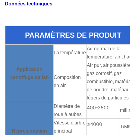
Données techniques
PARAMÈTRES DE PRODUIT
Air normal de la
La température
température, air chaud
Air pur, air poussiéreu
Application
gaz corrosif, gaz
centrifuge de fan
Composition
combustible, matériau
en air
de poudre, matériaux
légers de particules
Diamètre de
400-2500
millimè
roue à aubes
Vitesse d'arbre
≤4000
T/MN
Représentation
principal