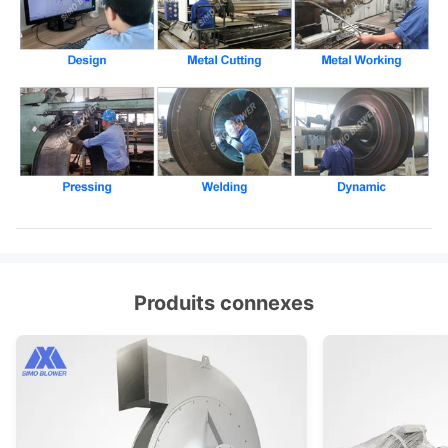
(acier de
construction de
haute
Axe principal
résistance de
carbone),
42CrMo, acier
inoxydable…
SÈCHE, SKF,
Rapport
NSK, ZWZ…
Bâti de système, écran protecteur,
compensateur de canalisation de
Produits connexes
silencieux, d'admission et de débouch
Bride d'admission et de débouché,
amortisseur, déclencheur électrique,
isolant de choc, accouplement de
Fan
diaphragme, accouplement liquide,
centrifuge
facultative
couverture de pluie de moteur, capteu