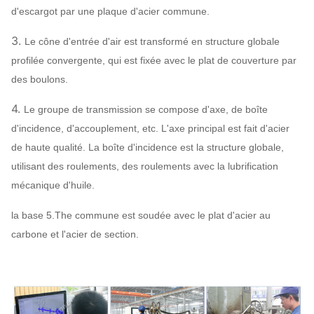
d'escargot par une plaque d'acier commune.
SIEMENS,
Moteur
WEG, TECO,
3.
Le cône d'entrée d'air est transformé en structure globale
SIMO, marque
profilée convergente, qui est fixée avec le plat de couverture par
chinoise…
des boulons.
Q235, Q345,
4.
Le groupe de transmission se compose d'axe, de boîte
SS304,
d'incidence, d'accouplement, etc. L'axe principal est fait d'acier
Roue à aubes
SS316,
de haute qualité. La boîte d'incidence est la structure globale,
HG785,
utilisant des roulements, des roulements avec la lubrification
DB685…
mécanique d'huile.
Enveloppe,
Q235, Q345,
cône d'entrée
la base 5.The commune est soudée avec le plat d'acier au
Système
de
SS304,
d'air,
carbone et l'acier de section.
fan centrifuge
SS316,
Peut
Configuration
Amortisseur
HG785,
assign
d'entrée d'air
DB685…
acier 45#