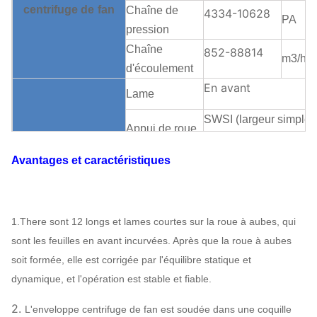
centrifuge
de
fan
Chaîne de
4334-10628
PA
pression
Chaîne
852-88814
m3/h
d'écoulement
En avant
Lame
SWSI (largeur simple,
Appui de roue
admission simple), ro
à aubes
à aubes surplombée.
Avantages et caractéristiques
Boîte de
Accouplement
Structure
vitesse
Peut
centrifuge
de
fan
assign
Lubrification de
1.There sont 12 longs et lames courtes sur la roue à aubes, qui
Lubrification
bain d'huile
sont les feuilles en avant incurvées. Après que la roue à aubes
Refroidissement à l'air
soit formée, elle est corrigée par l'équilibre statique et
Rapport du
refroidissement par l'e
dynamique, et l'opération est stable et fiable.
refroidissement
refroidissement à l'hui
2.
L'enveloppe centrifuge de fan est soudée dans une coquille
ABB,