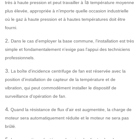
Refroidissement à l'air,
la
très à haute pression et peut travailler à
température moyenne
Rapport du
refroidissement par l'eau,
plus élevée, appropriée à n'importe quelle occasion industrielle
refroidissement
refroidissement à l'huile
où le gaz à haute pression et à hautes températures doit être
ABB,
fourni.
SIEMENS,
2.
Dans le cas d'employer la base commune, l'installation est très
Moteur
WEG, TECO,
simple et fondamentalement n'exige pas l'appui des techniciens
SIMO, marque
professionnels.
chinoise…
Q235, Q345,
3.
La boîte d'incidence centrifuge de fan est réservée avec la
SS304,
position d'installation de capteur de la température et de
Roue à aubes
SS316,
vibration, qui peut commodément installer le dispositif de
HG785,
surveillance d'opération de fan.
DB685…
4.
Quand la résistance de flux d'air est augmentée, la charge de
Enveloppe,
Q235, Q345,
moteur sera automatiquement réduite et le moteur ne sera pas
cône d'entrée
Système
de fan
SS304,
brûlé.
d'air,
centrifuge
SS316,
Peut