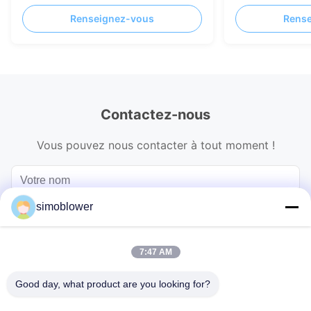
personnalisée pour une résistance à
ventilateur indu
Renseignez-vous
Rens
haute température et un transport de
matériaux
gaz économe en énergie
Contactez-nous
Vous pouvez nous contacter à tout moment !
simoblower
7:47 AM
Good day, what product are you looking for?