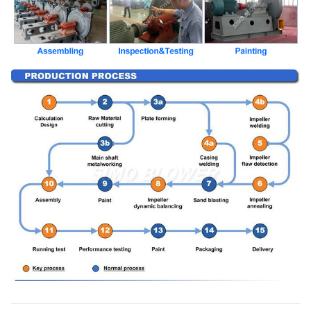
amortisseur, déclencheur électrique,
isolant de choc, accouplement de
Fan centrifuge
diaphragme, accouplement liquide,
facultative
couverture de pluie de moteur, capteur
composants
de température, capteur vibrant,
démarreur mou, inverseur, moteur
électrique spécial, système de
lubrification d'instrument de contrôle du
système, réservoir aérien etc. de
lubrifiant