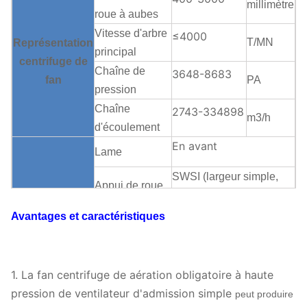
millimètre
roue à aubes
Vitesse d'arbre
≤4000
T/MN
Représentation
principal
centrifuge
de
Chaîne de
3648-8683
fan
PA
pression
Chaîne
2743-334898
m3/h
d'écoulement
En avant
Lame
SWSI (largeur simple,
Appui de roue
admission simple), roue
à aubes
à aubes surplombée.
Avantages et caractéristiques
Structure
Boîte de
V-ceinture
centrifuge
de
vitesse
Peut
fan
assigner
Lubrification
1.
La fan centrifuge de aération obligatoire à haute
Lubrification
de bain d'huile
pression de ventilateur d'admission simple
peut produire