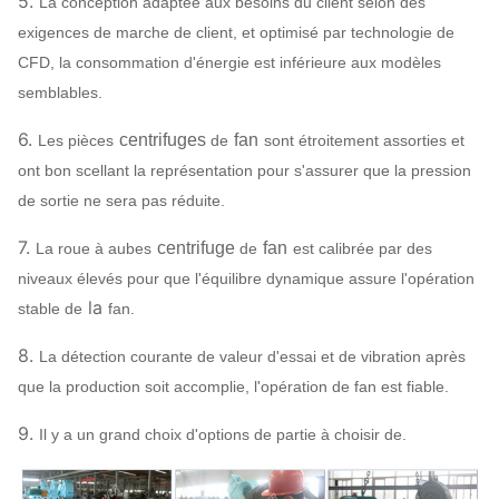
5.
La conception adaptée aux besoins du client selon des
configuration
Amortisseur
HG785,
assigner
exigences de marche de client, et optimisé par technologie de
d'entrée d'air
DB685…
CFD, la consommation d'énergie est inférieure aux modèles
acier 45#
semblables.
(acier de
6.
centrifuges
fan
Les pièces
de
sont étroitement assorties et
construction de
ont bon scellant la représentation pour s'assurer que la pression
haute
Axe principal
de sortie ne sera pas réduite.
résistance de
carbone),
7.
centrifuge
fan
La roue à aubes
de
est calibrée par des
42CrMo, acier
niveaux élevés pour que l'équilibre dynamique assure l'opération
inoxydable…
la
stable de
fan.
SÈCHE, SKF,
Rapport
8.
NSK, ZWZ…
La détection courante de valeur d'essai et de vibration après
que la production soit accomplie, l'opération de fan est fiable.
Bâti de système, écran protecteur,
compensateur de canalisation de
9.
Il y a un grand choix d'options de partie à choisir de.
silencieux, d'admission et de débouché,
Bride d'admission et de débouché,