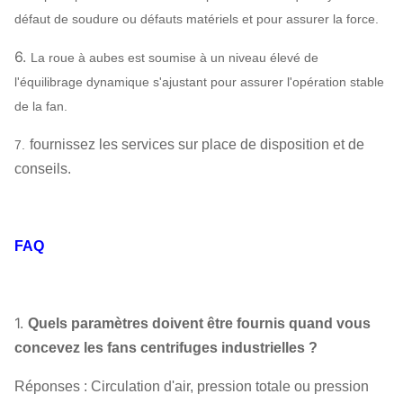
Rapport
ZWZ…
défaut de soudure ou défauts matériels et pour assurer la force.
Bâti de système, écran protecteur,
6.
La roue à aubes est soumise à un niveau élevé de
compensateur de canalisation de silencieux,
l'équilibrage dynamique s'ajustant pour assurer l'opération stable
d'admission et de débouché,
de la fan.
Bride d'admission et de débouché,
Ventilateur
amortisseur, déclencheur électrique, isolant de
fournissez les services sur place de disposition et de
7.
centrifuge
choc, accouplement de diaphragme,
conseils.
Facultatif
accouplement liquide, couverture de pluie de
composants
moteur, capteur de température, capteur
vibrant, démarreur mou, inverseur, moteur
FAQ
électrique spécial, système de lubrification
d'instrument de contrôle du système, réservoir
aérien etc. de lubrifiant.
1.
Quels paramètres doivent être fournis quand vous
concevez les fans centrifuges industrielles ?
Réponses : Circulation d'air, pression totale ou pression