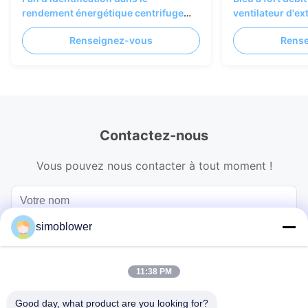
rendement énergétique centrifuge
ventilateur d'e
industriel de fan de centrale
d'extraction de
Renseignez-vous
Rens
thermique
Contactez-nous
Vous pouvez nous contacter à tout moment !
simoblower
11:38 PM
Good day, what product are you looking for?