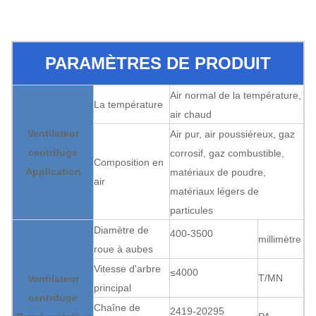
PARAMÈTRES DE PRODUIT
Air normal de la température,
La température
air chaud
Ventilateur
Air pur, air poussiéreux, gaz
centrifuge
corrosif, gaz combustible,
Composition en
Application
matériaux de poudre,
air
matériaux légers de
particules
Diamètre de
400-3500
millimètre
roue à aubes
Vitesse d'arbre
≤4000
T/MN
Ventilateur
principal
centrifuge
Chaîne de
2419-20295