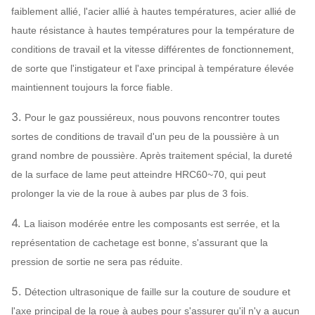
faiblement allié, l'acier allié à hautes températures, acier allié de
chinoise…
haute résistance à hautes températures pour la température de
Q235, Q345,
conditions de travail et la vitesse différentes de fonctionnement,
Roue à aubes
SS304, SS316,
de sorte que l'instigateur et l'axe principal à température élevée
HG785, DB685…
maintiennent toujours la force fiable.
Enveloppe, cône
d'entrée d'air,
Ventilateur
Q235, Q345,
3.
Pour le gaz poussiéreux, nous pouvons rencontrer toutes
centrifuge
SS304, SS316,
sortes de conditions de travail d'un peu de la poussière à un
Amortisseur
Peut
Système
HG785, DB685…
grand nombre de poussière. Après traitement spécial, la dureté
d'entrée d'air
assigner
configuration
de la surface de lame peut atteindre HRC60~70, qui peut
acier 45# (acier de
prolonger la vie de la roue à aubes par plus de 3 fois.
construction de
4.
La liaison modérée entre les composants est serrée, et la
haute résistance
Axe principal
représentation de cachetage est bonne, s'assurant que la
de carbone),
pression de sortie ne sera pas réduite.
42CrMo, acier
inoxydable…
5.
Détection ultrasonique de faille sur la couture de soudure et
SÈCHE, SKF, NSK,
l'axe principal de la roue à aubes pour s'assurer qu'il n'y a aucun