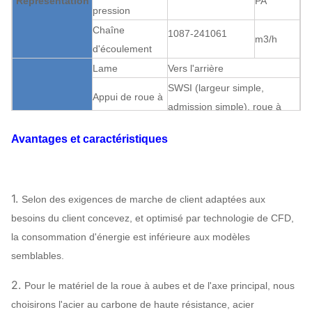
Représentation
PA
pression
Chaîne
1087-241061
m3/h
d'écoulement
Lame
Vers l'arrière
SWSI (largeur simple,
Appui de roue à
admission simple), roue à
aubes
aubes surplombée.
Avantages et caractéristiques
Ventilateur
V-ceinture
Boîte de vitesse
centrifuge
Peut
Lubrification de
Structure
assigner
Lubrification
bain d'huile
1.
Selon des exigences de marche de client adaptées aux
Refroidissement à l'air,
besoins du client concevez, et optimisé par technologie de CFD,
Rapport du
refroidissement par l'eau,
la consommation d'énergie est inférieure aux modèles
refroidissement
refroidissement à l'huile
semblables.
ABB, SIEMENS,
2.
Pour le matériel de la roue à aubes et de l'axe principal, nous
WEG, TECO,
Moteur
choisirons l'acier au carbone de haute résistance, acier
SIMO, marque