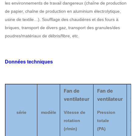
les environnements de travail dangereux (chaîne de production
de papier, chaîne de production en aluminium électrolytique,
usine de textile…). Soufflage des chaudières et des fours à
briques, transport de divers gaz, transport des granules/des
poudres/matériaux de débris/fibre, etc.
Données techniques
Fan de
Fan de
Fa
ventilateur
ventilateur
ve
série
modèle
Vitesse de
Pression
Ca
rotation
totale
d'a
(
r/min)
(
PA
)
(
³ 