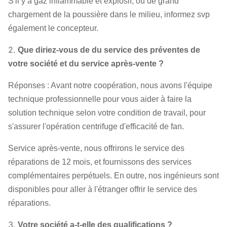
16D
580 | 960
895 | 3709
S'il y a gaz inflammable et explosif, ou de grand
Fan de
chargement de la poussière dans le milieu, informez svp
ventilateur
également le concepteur.
18D
580 | 960
1133 | 4710
2.
Que diriez-vous de du service des préventes de
votre société et du service après-vente ?
20D
580 | 960
1400 | 5837
Réponses : Avant notre coopération, nous avons l'équipe
technique professionnelle pour vous aider à faire la
22D
480 | 960
1216 | 6865
solution technique selon votre condition de travail, pour
s'assurer l'opération centrifuge d'efficacité de fan.
25D
480 | 730
1579 | 5138
Service après-vente, nous offrirons le service des
réparations de 12 mois, et fournissons des services
complémentaires perpétuels. En outre, nos ingénieurs sont
28D
375 | 730
1205 | 6400
disponibles pour aller à l'étranger offrir le service des
réparations.
29.5D
596 | 745
3236 | 7218
3.
Votre société a-t-elle des qualifications ?