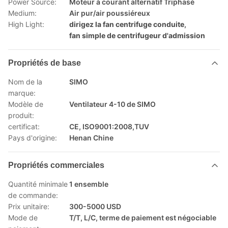
Power Source:
Moteur à courant alternatif Triphasé
Medium:
Air pur/air poussiéreux
High Light:
dirigez la fan centrifuge conduite
,
fan simple de centrifugeur d'admission
Propriétés de base
Nom de la
SIMO
marque:
Modèle de
Ventilateur 4-10 de SIMO
produit:
certificat:
CE, ISO9001:2008,TUV
Pays d'origine:
Henan Chine
Propriétés commerciales
Quantité minimale
1 ensemble
de commande:
Prix unitaire:
300-5000 USD
Mode de
T/T, L/C, terme de paiement est négociable