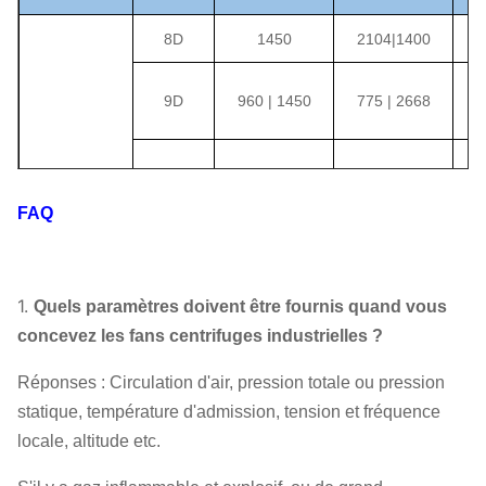
8D
1450
2104
|
1400
16
9D
960 | 1450
775 | 2668
10D
730 | 1450
553 | 3301
FAQ
11D
730 | 1450
669 | 4003
1.
Quels paramètres doivent être fournis quand vous
12D
730 | 1450
797 | 4777
concevez les fans centrifuges industrielles ?
Réponses : Circulation d'air, pression totale ou pression
14D
730 | 1450
1086 | 6541
statique, température d'admission, tension et fréquence
locale, altitude etc.
4-10