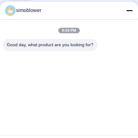
simoblower
9:04 PM
Good day, what product are you looking for?
Envoyez
Maison
Produits
Vidéos
À propos de nous
Visite de l'usine
Contrôle qualité
Contactez-nous
Demandez un devis
Nouvelles