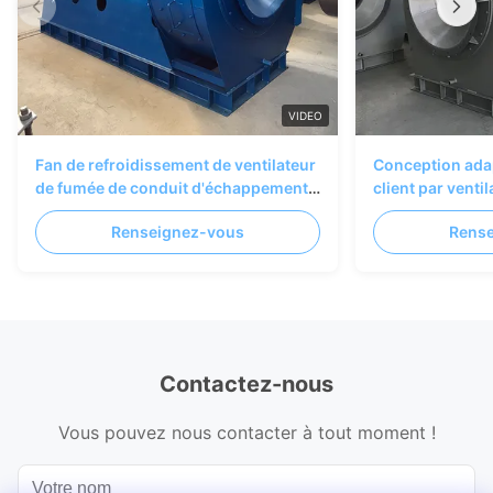
VIDEO
Fan de refroidissement de ventilateur
Conception ada
de fumée de conduit d'échappement
client par venti
de mur de four
dépoussiérage 
Renseignez-vous
Rens
SIMO
Contactez-nous
Vous pouvez nous contacter à tout moment !