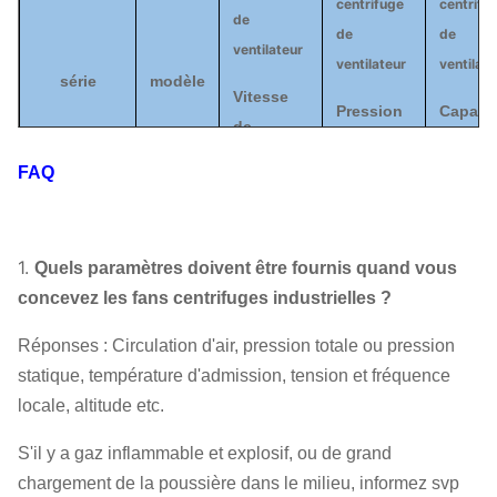
centrifuge
centrifu
de
de
de
ventilateur
ventilateur
ventilate
série
modèle
Vitesse
Pression
Capaci
de
totale
d'air
rotation
(
PA
)
(
³ de m 
FAQ
(
r/min)
6-03
6C
1800
|
2400
1785
|
4325
2403
|
6
1.
Quels paramètres doivent être fournis quand vous
concevez les fans centrifuges industrielles ?
Fan
centrifuge
7C
1500
|
2020
187
|
4178
3180
|
9
Réponses : Circulation d'air, pression totale ou pression
de
statique, température d'admission, tension et fréquence
ventilateur
9C
1645
|
1800
3354
|
5482
7420
|
17
locale, altitude etc.
S'il y a gaz inflammable et explosif, ou de grand
chargement de la poussière dans le milieu, informez svp