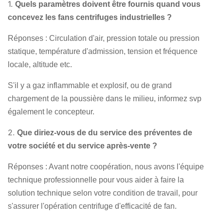
1.
Fan
Quels paramètres doivent être fournis quand vous
6.3D
2000
|
2800
1221
|
3545
6
concevez les fans centrifuges industrielles ?
centrifuge
8D
1400
|
2000
1100
|
3323
9
de
Réponses : Circulation d'air, pression totale ou pression
ventilateur
10D
1250
|
1800
1419
|
4483
15
statique, température d'admission, tension et fréquence
locale, altitude etc.
12.5D
1000
|
1400
2145
|
4234
24
S'il y a gaz inflammable et explosif, ou de grand
chargement de la poussière dans le milieu, informez svp
également le concepteur.
2.
Que diriez-vous de du service des préventes de
votre société et du service après-vente ?
Réponses : Avant notre coopération, nous avons l'équipe
technique professionnelle pour vous aider à faire la
solution technique selon votre condition de travail, pour
s'assurer l'opération centrifuge d'efficacité de fan.