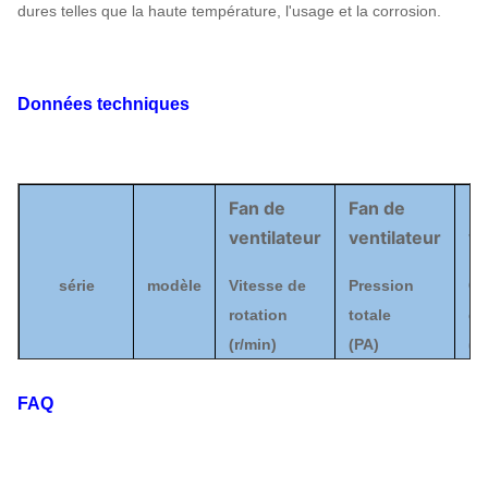
dures telles que la haute température, l'usage et la corrosion.
Données techniques
Fan de
Fan de
Fa
ventilateur
ventilateur
ve
série
modèle
Vitesse de
Pression
Ca
rotation
totale
d'a
(
r/min)
(
PA
)
(
³ 
FAQ
4D
2500
|
3550
742
|
2221
2
5-12
5D
2240
|
3150
964
|
2819
3