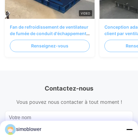
VIDEO
Fan de refroidissement de ventilateur
Conception ada
de fumée de conduit d'échappement
client par venti
de mur de four
dépoussiérage 
Renseignez-vous
Rens
SIMO
Contactez-nous
Vous pouvez nous contacter à tout moment !
simoblower