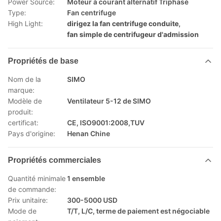
Power Source:
Moteur à courant alternatif Triphasé
Type:
Fan centrifuge
High Light:
dirigez la fan centrifuge conduite
,
fan simple de centrifugeur d'admission
Propriétés de base
Nom de la
SIMO
marque:
Modèle de
Ventilateur 5-12 de SIMO
produit:
certificat:
CE, ISO9001:2008,TUV
Pays d'origine:
Henan Chine
Propriétés commerciales
Quantité minimale
1 ensemble
de commande:
Prix unitaire:
300-5000 USD
Mode de
T/T, L/C, terme de paiement est négociable