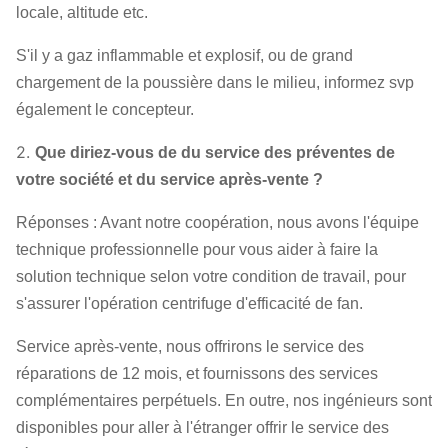
locale, altitude etc.
ventilateur
7.1A
1440
2270
|
1697
5349
|
1
S'il y a gaz inflammable et explosif, ou de grand
chargement de la poussière dans le milieu, informez svp
8.5A
1470
3391
|
2535
9369
|
1
également le concepteur.
2.
Que diriez-vous de du service des préventes de
votre société et du service après-vente ?
Réponses : Avant notre coopération, nous avons l'équipe
technique professionnelle pour vous aider à faire la
solution technique selon votre condition de travail, pour
s'assurer l'opération centrifuge d'efficacité de fan.
Service après-vente, nous offrirons le service des
réparations de 12 mois, et fournissons des services
complémentaires perpétuels. En outre, nos ingénieurs sont
disponibles pour aller à l'étranger offrir le service des