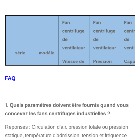
Fan
Fan
Fan
centrifuge
centrifuge
centrif
de
de
de
ventilateur
ventilateur
ventila
série
modèle
Vitesse de
Pression
Capaci
rotation
totale
d'air
FAQ
(
r/min)
(
PA
)
(
³ de m 
2.5A
2800
1155
|
451
403
|
1
1.
Quels paramètres doivent être fournis quand vous
6-05
3.3A
2825
1936
|
954
1090
|
2
concevez les fans centrifuges industrielles ?
Fan
5.4A
1420
1254
|
994
2130
|
4
Réponses : Circulation d'air, pression totale ou pression
centrifuge
statique, température d'admission, tension et fréquence
6.4A
1440
1811
|
1436
3596
|
7
de