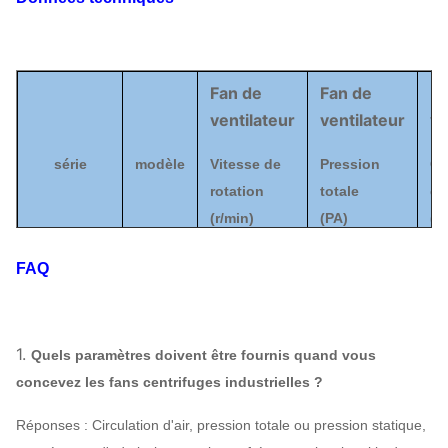
Fan de
Fan de
Fa
ventilateur
ventilateur
ve
série
modèle
Vitesse de
Pression
Ca
rotation
totale
d'a
(
r/min)
(
PA
)
(
³ 
FAQ
6-05
6C
2000
|
2880
2079
|
5884
1
Fan
centrifuge
7C
1680
|
2880
8012
|
5864
3
1.
Quels paramètres doivent être fournis quand vous
de
concevez les fans centrifuges industrielles ?
ventilateur
8C
1500
|
2880
2079
|
10474
2
Réponses : Circulation d'air, pression totale ou pression statique,