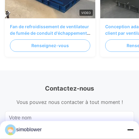
VIDEO
Fan de refroidissement de ventilateur
Conception ada
de fumée de conduit d'échappement
client par venti
de mur de four
dépoussiérage 
Renseignez-vous
Rens
SIMO
Contactez-nous
Vous pouvez nous contacter à tout moment !
simoblower