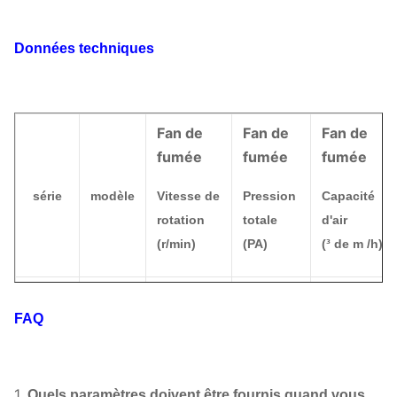
Données techniques
Fan de
Fan de
Fan de
fumée
fumée
fumée
série
modèle
Vitesse de
Pression
Capacité
rotation
totale
d'air
(r/min)
(PA)
(³ de m /h)
3.15C
1600~3150
354~1880
755~3323
FAQ
4C
1250~2500
345~1933
1184~5495
6-12
5C
1400~2000
675~1953
2487~8623
1.
Quels paramètres doivent être fournis quand vous