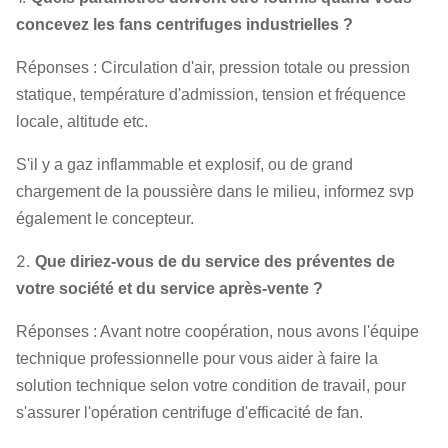
Fan
6.3C
1000~1600
344~1985
1776~13799
concevez les fans centrifuges industrielles ?
de
fumée
8C
1120~1400
547~1517
3554~12074
Réponses : Circulation d'air, pression totale ou pression
statique, température d'admission, tension et fréquence
10C
800~1250
350~1953
2843~22075
locale, altitude etc.
12.5C
400~1000
350~2043
7402~56902
S'il y a gaz inflammable et explosif, ou de grand
chargement de la poussière dans le milieu, informez svp
également le concepteur.
2.
Que diriez-vous de du service des préventes de
votre société et du service après-vente ?
Réponses : Avant notre coopération, nous avons l'équipe
technique professionnelle pour vous aider à faire la
solution technique selon votre condition de travail, pour
s'assurer l'opération centrifuge d'efficacité de fan.