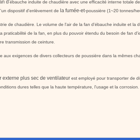
an d'
ébauche induite de chaudière avec une efficacité interne totale 
la fumée-et-
'un dispositif d'enlèvement de
poussière (1~20 tonnes/he
rie de chaudière. Le volume de l'air de la fan d'ébauche induite et la d
 la praticabilité de la fan, en plus du pouvoir étendu du besoin de fan d
ire transmission de ceinture.
re aux exigences de divers collecteurs de poussière dans la mêmes ch
or externe plus sec de ventilateur
est employé pour transporter de d
onditions dures telles que la haute température, l'usage et la corrosion.