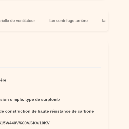
 de ventilateur
fan centrifuge arrière
fan simple de centr
ière
sion simple, type de surplomb
 de construction de haute résistance de carbone
415V/440V/660V/6KV/10KV