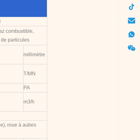
d
gaz combustible,
 de particules
millimètre
T/MN
PA
m3/h
e), roue à aubes