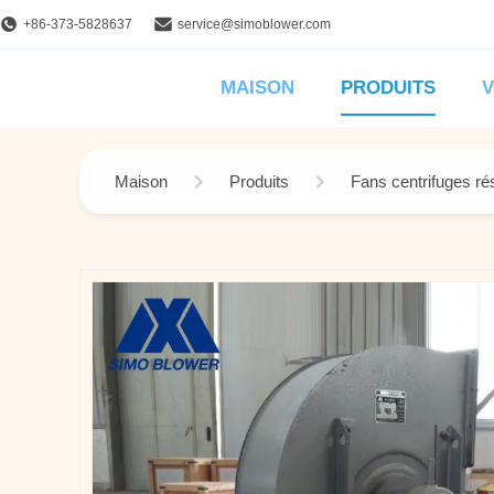
+86-373-5828637
service@simoblower.com
MAISON
PRODUITS
V
Maison
Produits
Fans centrifuges ré