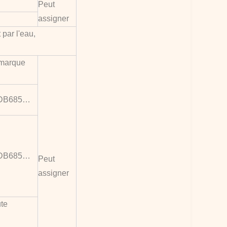
Peut
assigner
 par l'eau,
marque
, DB685…
, DB685…
Peut
assigner
ute