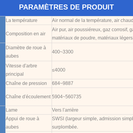
PARAMÈTRES DE PRODUIT
La température
Air normal de la température, air chau
Air pur, air poussiéreux, gaz corrosif, 
Composition en air
matériaux de poudre, matériaux légers
Diamètre de roue à
400~3300
aubes
Vitesse d'arbre
≤4000
principal
Chaîne de pression
684~9887
Chaîne d'écoulement
5904~560735
Lame
Vers l'arrière
Appui de roue à
SWSI (largeur simple, admission simpl
aubes
surplombée.