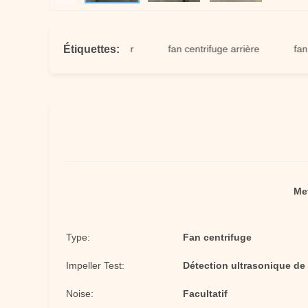
Étiquettes:
 industrielle de ventilateur
fan centrifuge arrière
fan simp
Met
Type:
Fan centrifuge
Impeller Test:
Détection ultrasonique de f
Noise:
Facultatif