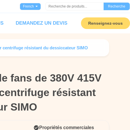
French
Recherche
US
DEMANDEZ UN DEVIS
Renseignez-vous
ur centrifuge résistant du dessiccateur SIMO
de fans de 380V 415V
de fans de 380V 415V
centrifuge résistant
centrifuge résistant
ur SIMO
ur SIMO
Propriétés commerciales