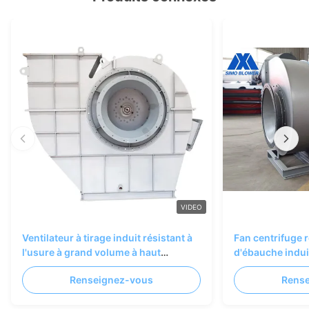
VIDEO
Ventilateur à tirage induit résistant à
Fan centrifuge r
l'usure à grand volume à haut
d'ébauche indui
rendement pour systèmes de
poussière
Renseignez-vous
Rens
chaudières industrielles