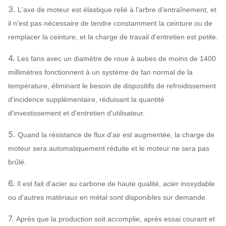
10D
1450
3030
|
3462
25330
|
5
3.
L'axe de moteur est élastique relié à l'arbre d'entraînement, et
il n'est pas nécessaire de tendre constamment la ceinture ou de
11.2D
960
|
1450
1667
|
4345
23561
|
7
remplacer la ceinture, et la charge de travail d'entretien est petite.
12.5D
730
|
960
1206
|
2305
24907
|
6
4.
Les fans avec un diamètre de roue à aubes de moins de 1400
14D
730
|
960
1510
|
2972
34993
|
9
millimètres fonctionnent à un système de fan normal de la
température, éliminant le besoin de dispositifs de refroidissement
16D
730
|
960
1971
|
3884
52234
|
1
d'incidence supplémentaire, réduisant la quantité
d'investissement et d'entretien d'utilisateur.
5.
Quand la résistance de flux d'air est augmentée, la charge de
moteur sera automatiquement réduite et le moteur ne sera pas
brûlé.
6.
Il est fait d'acier au carbone de haute qualité, acier inoxydable
ou d'autres matériaux en métal sont disponibles sur demande.
7.
Après que la production soit accomplie, après essai courant et