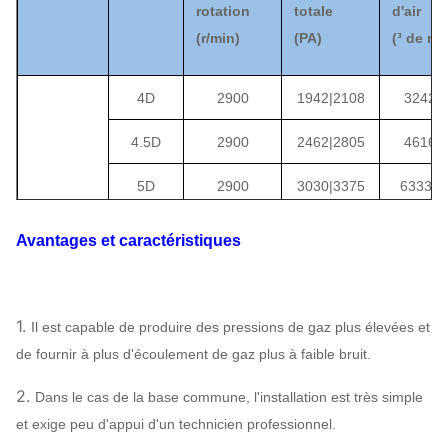
rotation
totale
d'air
(
r/min)
(
PA
)
(
³ de m 
4D
2900
1942
|
2108
3242
|
6
4.5D
2900
2462
|
2805
4616
|
9
5D
2900
3030
|
3375
6333
|
1
5.6D
2900
3805
|
4227
8897
|
1
Avantages et caractéristiques
6.3D
1450
1206
|
1373
6334
|
1
7.1D
1450
1530
|
1746
9066
|
1
8-12
1.
Il est capable de produire des pressions de gaz plus élevées et
de fournir à plus d'écoulement de gaz plus à faible bruit.
Fan de
8D
1450
1942
|
2216
12969
|
2
ventilateur
2.
Dans le cas de la base commune, l'installation est très simple
9D
1450
2462
|
2805
18466
|
3
et exige peu d'appui d'un technicien professionnel.