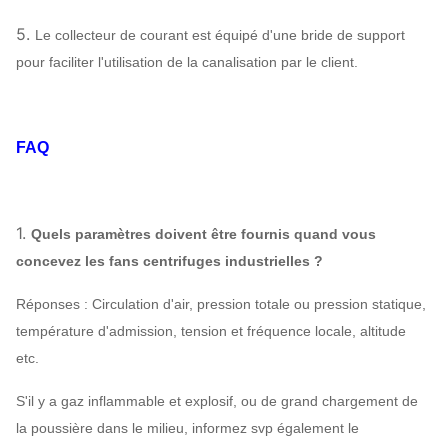
d'entrée d'air
5.
Le collecteur de courant est équipé d'une bride de support
acier 45# (acier de
pour faciliter l'utilisation de la canalisation par le client.
construction de
Axe principal
haute résistance de
carbone), 42CrMo,
FAQ
acier inoxydable…
SÈCHE, SKF, NSK,
Rapport
ZWZ…
1.
Quels paramètres doivent être fournis quand vous
Bâti de système, écran protecteur,
concevez les fans centrifuges industrielles ?
compensateur de canalisation de silencieux,
d'admission et de débouché,
Réponses : Circulation d'air, pression totale ou pression statique,
Bride d'admission et de débouché,
température d'admission, tension et fréquence locale, altitude
amortisseur, déclencheur électrique, isolant de
etc.
Fan centrifuge
choc, accouplement de diaphragme,
Facultatif
S'il y a gaz inflammable et explosif, ou de grand chargement de
accouplement liquide, couverture de pluie de
composants
la poussière dans le milieu, informez svp également le
moteur, capteur de température, capteur