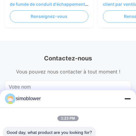
de fumée de conduit d'échappement
client par venti
de mur de four
dépoussiérage 
Renseignez-vous
Rens
SIMO
Contactez-nous
Vous pouvez nous contacter à tout moment !
simoblower
1:23 PM
Good day, what product are you looking for?