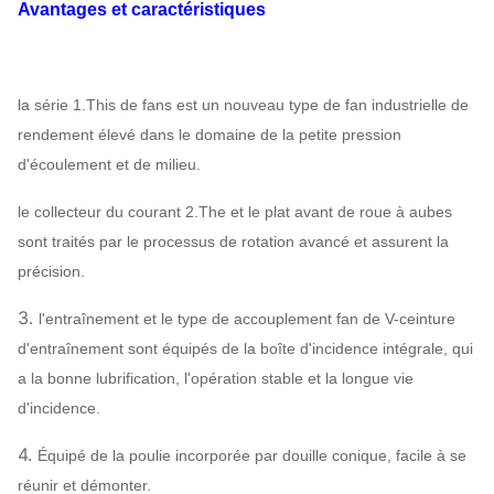
Structure
Lubrification de
Avantages et caractéristiques
Lubrification
assigner
bain d'huile
Refroidissement à l'air,
Rapport du
refroidissement par l'eau,
la série 1.This de fans est un nouveau type de fan industrielle de
refroidissement
refroidissement à l'huile
rendement élevé dans le domaine de la petite pression
ABB, SIEMENS,
d'écoulement et de milieu.
WEG, TECO,
Moteur
le collecteur du courant 2.The et le plat avant de roue à aubes
SIMO, marque
sont traités par le processus de rotation avancé et assurent la
chinoise…
précision.
Q235, Q345,
Roue à aubes
SS304, SS316,
3.
l'entraînement et le type de accouplement fan de V-ceinture
HG785, DB685…
d'entraînement sont équipés de la boîte d'incidence intégrale, qui
Enveloppe,
a la bonne lubrification, l'opération stable et la longue vie
cône d'entrée
d'incidence.
Fan centrifuge
Q235, Q345,
d'air,
Système
SS304, SS316,
Peut
4.
Équipé de la poulie incorporée par douille conique, facile à se
configuration
Amortisseur
HG785, DB685…
assigner
réunir et démonter.