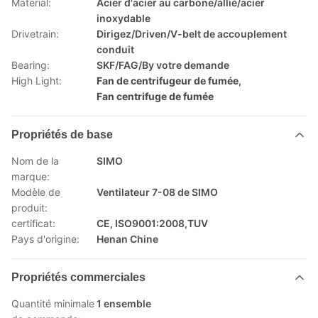
Material:
Acier d'acier au carbone/allié/acier
inoxydable
Drivetrain:
Dirigez/Driven/V-belt de accouplement
conduit
Bearing:
SKF/FAG/By votre demande
High Light:
Fan de centrifugeur de fumée
,
Fan centrifuge de fumée
Propriétés de base
Nom de la
SIMO
marque:
Modèle de
Ventilateur 7-08 de SIMO
produit:
certificat:
CE, ISO9001:2008,TUV
Pays d'origine:
Henan Chine
Propriétés commerciales
Quantité minimale
1 ensemble