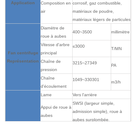
Application
Composition en
corrosif, gaz combustible,
air
matériaux de poudre,
matériaux légers de particules
Diamètre de
400~3500
millimètre
roue à aubes
Vitesse d'arbre
≤3000
T/MN
Fan centrifuge
principal
Représentation
Chaîne de
3215~27349
PA
pression
Chaîne
1049~330301
m3/h
d'écoulement
Lame
Vers l'arrière
SWSI (largeur simple,
Appui de roue à
admission simple), roue à
aubes
aubes surplombée.
Fan centrifuge
Boîte de vitesse
Accouplement
Peut