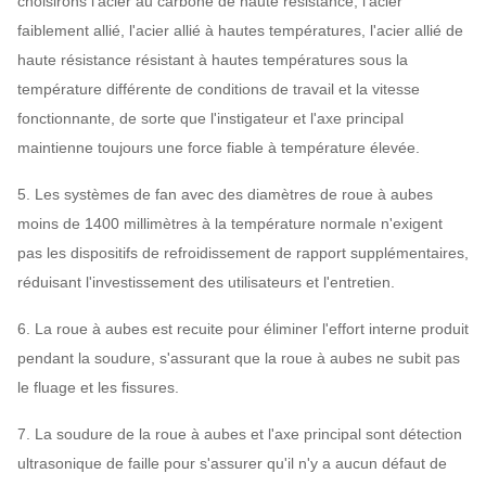
choisirons l'acier au carbone de haute résistance, l'acier
faiblement allié, l'acier allié à hautes températures, l'acier allié de
45# en acier (acier
haute résistance résistant à hautes températures sous la
de construction de
température différente de conditions de travail et la vitesse
Axe principal
haute résistance de
fonctionnante, de sorte que l'instigateur et l'axe principal
carbone), 42CrMo,
maintienne toujours une force fiable à température élevée.
acier inoxydable…
SÈCHE, SKF, NSK,
5. Les systèmes de fan avec des diamètres de roue à aubes
Incidence
ZWZ…
moins de 1400 millimètres à la température normale n'exigent
Bâti de système, écran protecteur,
pas les dispositifs de refroidissement de rapport supplémentaires,
compensateur de canalisation de silencieux,
réduisant l'investissement des utilisateurs et l'entretien.
d'admission et de débouché,
6. La roue à aubes est recuite pour éliminer l'effort interne produit
La bride d'admission et de débouché,
pendant la soudure, s'assurant que la roue à aubes ne subit pas
amortisseur, déclencheur électrique,
fan centrifuge
le fluage et les fissures.
couverture choquent l'isolant, l'accouplement
Facultatif
de diaphragme, l'accouplement liquide, de
composants
7. La soudure de la roue à aubes et l'axe principal sont détection
moteur pluie, capteur de température, capteur
ultrasonique de faille pour s'assurer qu'il n'y a aucun défaut de
vibrant, démarreur mou, inverseur, moteur