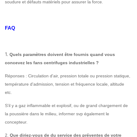
soudure et défauts matériels pour assurer la force.
électrique spécial, système de lubrification
d'instrument de contrôle du système, réservoir
aérien etc. de lubrifiant.
FAQ
1.
Quels paramètres doivent être fournis quand vous
concevez les fans centrifuges industrielles ?
Réponses : Circulation d'air, pression totale ou pression statique,
température d'admission, tension et fréquence locale, altitude
etc.
S'il y a gaz inflammable et explosif, ou de grand chargement de
la poussière dans le milieu, informer svp également le
concepteur.
2.
Que diriez-vous de du service des préventes de votre