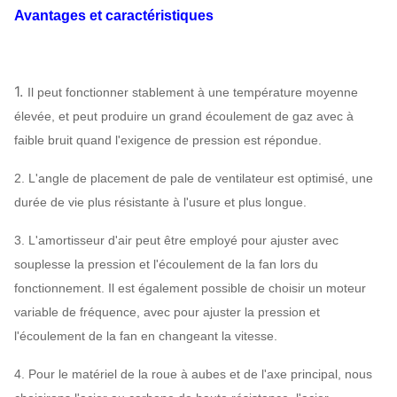
Structure
Lubrification de bain
Avantages et caractéristiques
Lubrification
assigner
d'huile
Le refroidissement à l'air, par
Rapport du
l'eau le refroidissement, le
1.
Il peut fonctionner stablement à une température moyenne
refroidissement
refroidissement à l'huile
élevée, et peut produire un grand écoulement de gaz avec à
ABB, SIEMENS,
faible bruit quand l'exigence de pression est répondue.
Moteur
WEG, TECO, SIMO,
2. L'angle de placement de pale de ventilateur est optimisé, une
marque chinoise…
durée de vie plus résistante à l'usure et plus longue.
Q235, Q345, SS304,
Roue à aubes
SS316, HG785,
3. L'amortisseur d'air peut être employé pour ajuster avec
DB685…
souplesse la pression et l'écoulement de la fan lors du
Enveloppe,
fonctionnement. Il est également possible de choisir un moteur
cône d'entrée
variable de fréquence, avec pour ajuster la pression et
Q235, Q345, SS304,
d'air,
fan centrifuge
l'écoulement de la fan en changeant la vitesse.
SS316, HG785,
Système
Peut
Amortisseur
DB685…
4. Pour le matériel de la roue à aubes et de l'axe principal, nous
configuration
assigner
d'entrée d'air