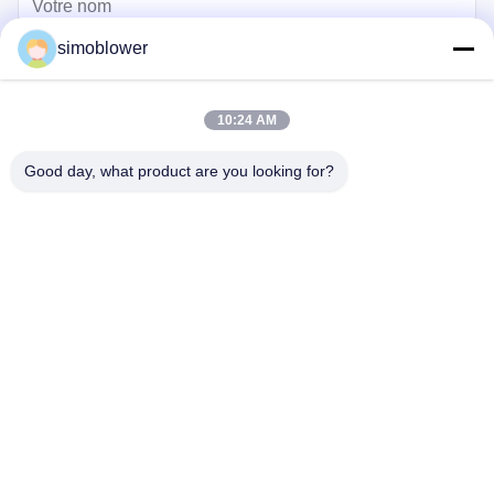
simoblower
10:24 AM
Good day, what product are you looking for?
Envoyez
Maison
Produits
Vidéos
À propos de nous
Visite de l'usine
Contrôle qualité
Contactez-nous
Demandez un devis
Nouvelles