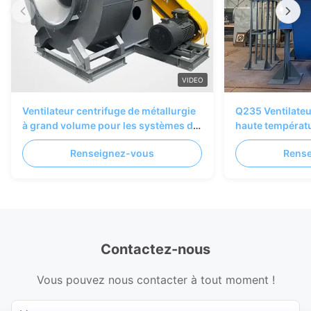
VIDEO
Ventilateur centrifuge de métallurgie
Q235 Ventilateu
à grand volume pour les systèmes de
haute températ
ventilation industrielle et d'air de four
Renseignez-vous
Rens
Contactez-nous
Vous pouvez nous contacter à tout moment !