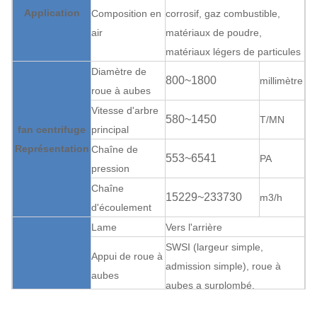
Application
Composition en
corrosif, gaz combustible,
air
matériaux de poudre,
matériaux légers de particules
Diamètre de
800~1800
millimètre
roue à aubes
Vitesse d'arbre
580~1450
T/MN
fan centrifuge
principal
Représentation
Chaîne de
553~6541
PA
pression
Chaîne
15229~233730
m3/h
d'écoulement
Lame
Vers l'arrière
SWSI (largeur simple,
Appui de roue à
admission simple), roue à
aubes
aubes a surplombé.
fan centrifuge
Boîte de vitesse
Accouplement
Peut