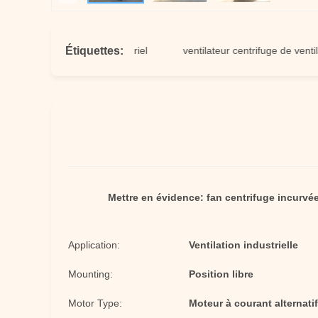
Étiquettes:
ilateur centrifuge industriel
ventilateur centrifuge de ventilateur 
Mettre en évidence:
fan centrifuge incurvé
Application:
Ventilation industrielle
Mounting:
Position libre
Motor Type:
Moteur à courant alternati