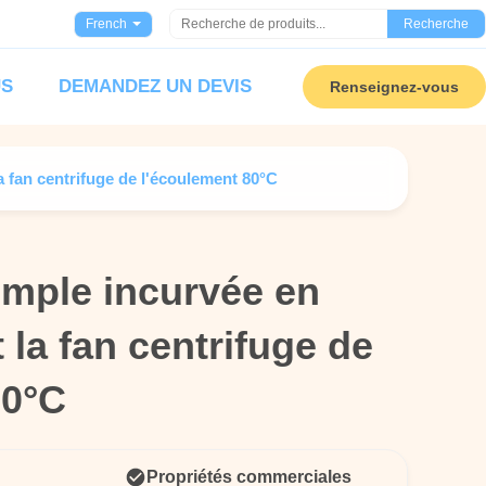
French
Recherche
US
DEMANDEZ UN DEVIS
Renseignez-vous
a fan centrifuge de l'écoulement 80°C
imple incurvée en
imple incurvée en
 la fan centrifuge de
 la fan centrifuge de
80°C
80°C
Propriétés commerciales