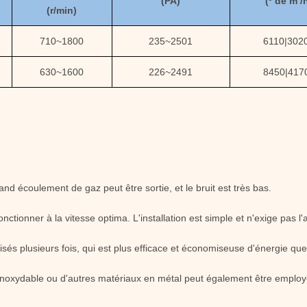
(
PA
)
(
³ de m /
(
r/min)
710~1800
235~2501
6110
|
302
630~1600
226~2491
8450
|
417
d écoulement de gaz peut être sortie, et le bruit est très bas.
ctionner à la vitesse optima. L'installation est simple et n'exige pas l
imisés plusieurs fois, qui est plus efficace et économiseuse d'énergie q
er inoxydable ou d'autres matériaux en métal peut également être employ