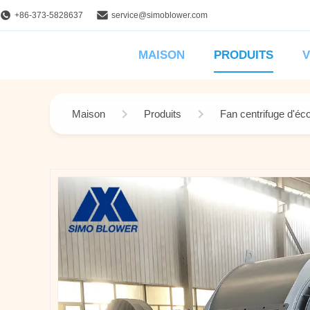
+86-373-5828637
service@simoblower.com
MAISON
PRODUITS
V
Maison
Produits
Fan centrifuge d'éc