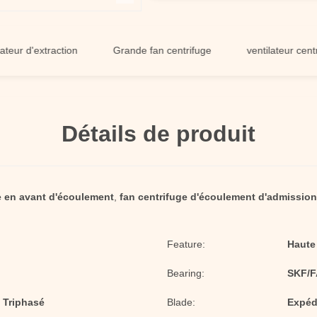
d'extraction
Grande fan centrifuge
ventilateur centrifuge 
Détails de produit
e en avant d'écoulement
,
fan centrifuge d'écoulement d'admission
Feature:
Haute
Bearing:
SKF/F
f Triphasé
Blade:
Expédi