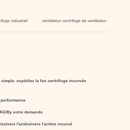
industriel
ventilateur centrifuge de ventilateur d'extraction
 simple
,
expédiez la fan centrifuge incurvée
 performance
AG/By votre demande
ez/vers l'arrière/vers l'arrière incurvé