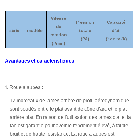
Vitesse
Pression
Capacité
de
série
modèle
totale
d'air
rotation
(
PA
)
(
³ de m /h)
(
r/min)
8D
1450
2592
|
1989
12028
|
20607
Avantages et caractéristiques
10D
1450
4051
|
3108
23493
|
40249
5-06
11D
1450
3036
|
2329
31269
|
53571
1.
Roue à aubes :
12.4D
1450
3858
|
2960
44792
|
76740
12 morceaux de lames arrière de profil aérodynamique
sont soudés entre le plat avant de cône d'arc et le plat
arrière plat. En raison de l'utilisation des lames d'aile, la
fan est garantie pour avoir le rendement élevé, à faible
bruit et de haute résistance. La roue à aubes est