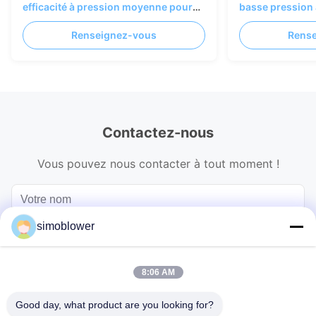
efficacité à pression moyenne pour
basse pression
les systèmes de ventilation et de
les applications
Renseignez-vous
Rens
collecte de poussière industriels
Contactez-nous
Vous pouvez nous contacter à tout moment !
simoblower
8:06 AM
Good day, what product are you looking for?