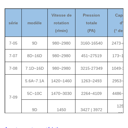
Vitesse de
Pression
Capaci
série
modèle
rotation
totale
d'air
(
r/min)
(
PA
)
(
³ de m
7-05
9D
980~2980
3160-16540
2473-48
7-07
8D~16D
980~2980
451~27519
173~10
7-08
7.1D~16D
980~2980
3215-27349
1049-33
5.6A~7.1A
1420~1460
1263~2493
2953~1
5C~10C
1470~3030
2264~4109
4486~3
7-09
12519
9D
1450
3427 | 3972
2503
7-10
7.1D~16D
980~2980
3174-25573
1296-41