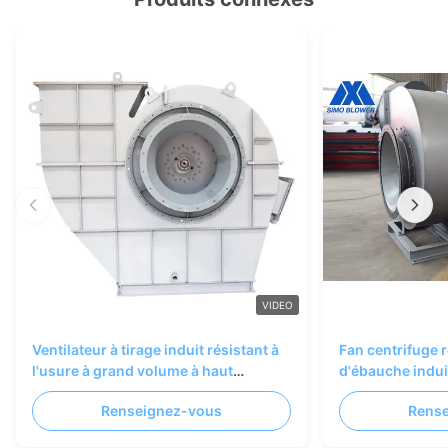
VIDEO
Ventilateur à tirage induit résistant à
Fan centrifuge r
l'usure à grand volume à haut
d'ébauche indui
rendement pour systèmes de
poussière
Renseignez-vous
Rens
chaudières industrielles