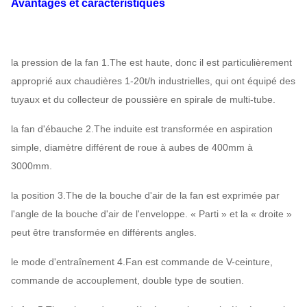
Avantages et caractéristiques
8-12
4D~16D
730~2900
1206~4345
3242~14
8-17
7.1D~9D
2900~2930
10728~20250
768~6
la pression de la fan 1.The est haute, donc il est particulièrement
approprié aux chaudières 1-20t/h industrielles, qui ont équipé des
9-03
8D~9D
2950
16680
|
22314
3019
|
11
tuyaux et du collecteur de poussière en spirale de multi-tube.
4A~6.3A
2900
3407~9698
2198~1
la fan d'ébauche 2.The induite est transformée en aspiration
9-08
7.1D~16D
960~2900
3031~16250
8792~12
simple, diamètre différent de roue à aubes de 400mm à
3000mm.
4A~7.1A
2900
3253~11717
824~9
9-10
la position 3.The de la bouche d'air de la fan est exprimée par
8D~16D
960~2900
2705~15425
3297~6
l'angle de la bouche d'air de l'enveloppe. « Parti » et la « droite »
peut être transformée en différents angles.
9-11
4D~16D
730~2900
1412~4835
3297~6
le mode d'entraînement 4.Fan est commande de V-ceinture,
commande de accouplement, double type de soutien.