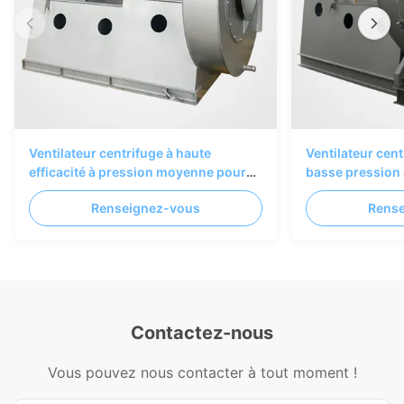
Ventilateur centrifuge à haute
Ventilateur cent
efficacité à pression moyenne pour
basse pression
les systèmes de ventilation et de
les applications
Renseignez-vous
Rens
collecte de poussière industriels
Contactez-nous
Vous pouvez nous contacter à tout moment !