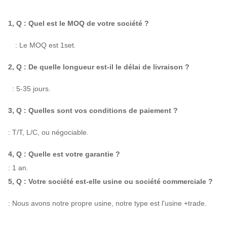
1830 |
2188 |
7.1D
7757
|
20771
2450
3862
7-08
1, Q : Quel est le MOQ de votre société ?
8D
1910
3517
|
3034
11582
|
2316
: Le MOQ est 1set.
9D
1570
3002
|
2591
13555
|
2711
2, Q : De quelle longueur est-il le délai de livraison ?
1470 |
2806 |
17410
|
 : 5-35 jours.
10D
1650
4109
36478
3, Q : Quelles sont vos conditions de paiement ?
: T/T, L/C, ou négociable.
4, Q : Quelle est votre garantie ?
: 1 an.
5, Q : Votre société est-elle usine ou société commerciale ?
: Nous avons notre propre usine, notre type est l'usine +trade.