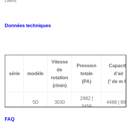
client.
Données techniques
Vitesse
Pression
Capacité
de
série
modèle
totale
d'air
rotation
(
PA
)
(
³ de m /h)
(
r/min)
2982 |
5D
3030
4486 | 8971
3456
FAQ
5.6D
2360
2623
|
2264
4909
|
9817