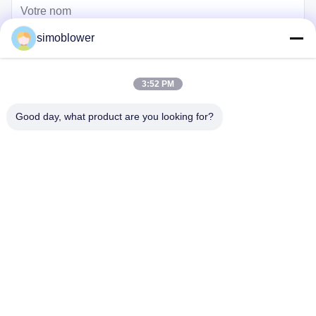
simoblower
3:52 PM
Good day, what product are you looking for?
Envoyez
Maison
Produits
Vidéos
À propos de nous
Visite de l'usine
Contrôle qualité
Contactez-nous
Demandez un devis
Nouvelles