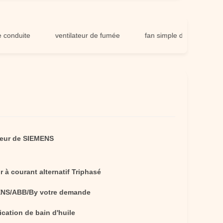
ite
ventilateur de fumée
fan simple de centrifugeur d'ad
teur de SIEMENS
 à courant alternatif Triphasé
NS/ABB/By votre demande
ication de bain d'huile