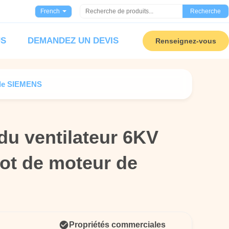
French
Recherche
US
DEMANDEZ UN DEVIS
Renseignez-vous
 de SIEMENS
du ventilateur 6KV
du ventilateur 6KV
ot de moteur de
ot de moteur de
Propriétés commerciales