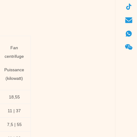
Fan
centrifuge
Puissance
(kilowatt)
18,55
11 | 37
7,5 | 55