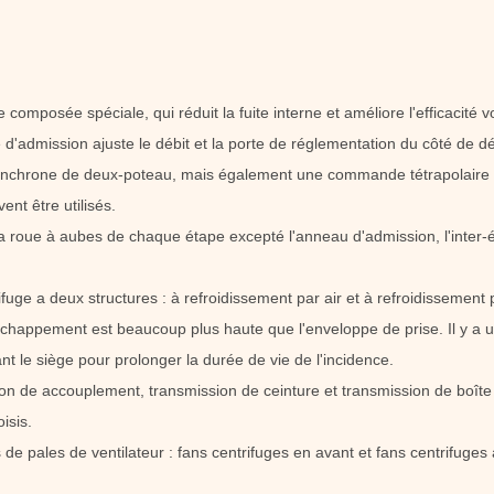
e composée spéciale, qui réduit la fuite interne et améliore l'efficacité 
té d'admission ajuste le débit et la porte de réglementation du côté de 
nchrone de deux-poteau, mais également une commande tétrapolaire de 
ent être utilisés.
 la roue à aubes de chaque étape excepté l'anneau d'admission, l'inter-
ifuge a deux structures : à refroidissement par air et à refroidissemen
chappement est beaucoup plus haute que l'enveloppe de prise. Il y a un 
 le siège pour prolonger la durée de vie de l'incidence.
on de accouplement, transmission de ceinture et transmission de boîte d
isis.
 de pales de ventilateur : fans centrifuges en avant et fans centrifuges 