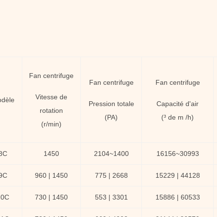
Fan centrifuge
Fan centrifuge
Fan centrifuge
Vitesse de
dèle
Pression totale
Capacité d'air
rotation
(PA)
(³ de m /h)
(r/min)
8C
1450
2104~1400
16156~30993
9C
960 | 1450
775 | 2668
15229 | 44128
10C
730 | 1450
553 | 3301
15886 | 60533