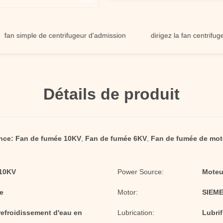
imple de centrifugeur d'admission
dirigez la fan centrifuge condu
Détails de produit
nce:
Fan de fumée 10KV
,
Fan de fumée 6KV
,
Fan de fumée de mo
/10KV
Power Source:
Moteur
e
Motor:
SIEME
 refroidissement d'eau en
Lubrication:
Lubrif