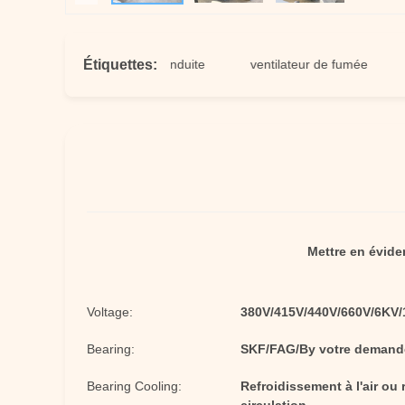
Étiquettes:
igez la fan centrifuge conduite
ventilateur de fumée
fan s
Mettre en évide
Voltage:
380V/415V/440V/660V/6KV
Bearing:
SKF/FAG/By votre demand
Bearing Cooling:
Refroidissement à l'air ou