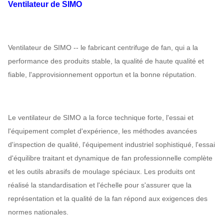
9D
1450
4101
|
4597
4695
|
10717
Ventilateur de SIMO
10D
1450
4958
|
5840
6440
|
15455
9-10
11.2D
960
|
1450
2705
|
7364
5990
|
21713
Ventilateur de SIMO -- le fabricant centrifuge de fan, qui a la
performance des produits stable, la qualité de haute qualité et
12.5D
960
|
1450
3975
|
9229
8327
|
30186
fiable, l'approvisionnement opportun et la bonne réputation.
14D
960
|
1450
4249
|
11668
11699
|
42409
16D
960
|
1450
5575
|
15425
17463
|
63305
Le ventilateur de SIMO a la force technique forte, l'essai et
l'équipement complet d'expérience, les méthodes avancées
d'inspection de qualité, l'équipement industriel sophistiqué, l'essai
d'équilibre traitant et dynamique de fan professionnelle complète
et les outils abrasifs de moulage spéciaux. Les produits ont
réalisé la standardisation et l'échelle pour s'assurer que la
représentation et la qualité de la fan répond aux exigences des
normes nationales.