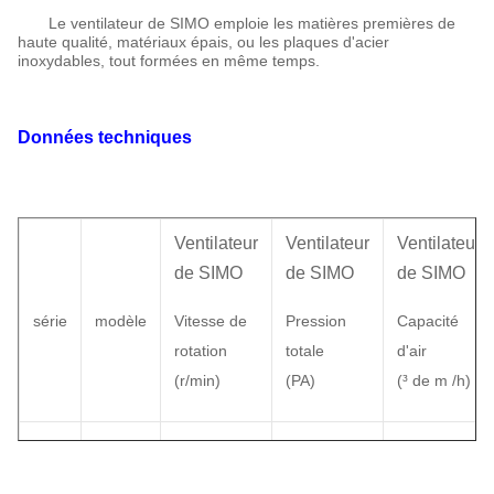
Le ventilateur de SIMO emploie les matières premières de
haute qualité, matériaux épais, ou les plaques d'acier
inoxydables, tout formées en même temps.
Données techniques
Ventilateur
Ventilateur
Ventilateur
de SIMO
de SIMO
de SIMO
série
modèle
Vitesse de
Pression
Capacité
rotation
totale
d'air
(
r/min)
(
PA
)
(
³ de m /h)
8D
1450
|
2900
3231
|
15034
3297
|
14287