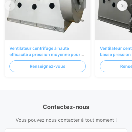
Ventilateur centrifuge à haute
Ventilateur cent
efficacité à pression moyenne pour
basse pression
les systèmes de ventilation et de
les applications
Renseignez-vous
Rens
collecte de poussière industriels
Contactez-nous
Vous pouvez nous contacter à tout moment !