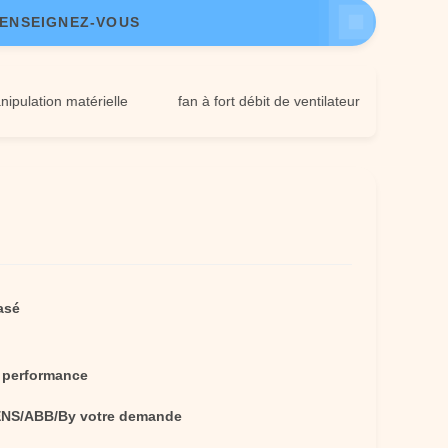
ENSEIGNEZ-VOUS
ion matérielle
fan à fort débit de ventilateur
asé
 performance
NS/ABB/By votre demande