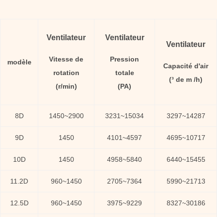
Ventilateur
Ventilateur
Ventilateur
Vitesse de
Pression
modèle
Capacité d'air
rotation
totale
(³ de m /h)
(r/min)
(PA)
8D
1450~2900
3231~15034
3297~14287
9D
1450
4101~4597
4695~10717
10D
1450
4958~5840
6440~15455
11.2D
960~1450
2705~7364
5990~21713
12.5D
960~1450
3975~9229
8327~30186