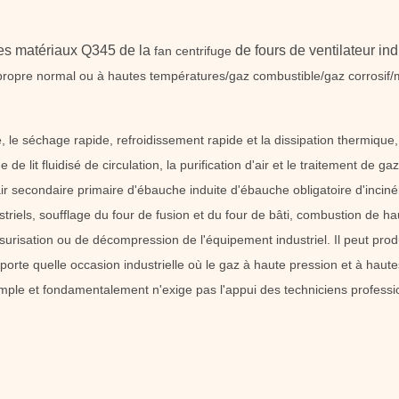
des matériaux Q345 de la
de fours de ventilateur ind
fan centrifuge
propre normal ou à hautes températures/gaz combustible/gaz corrosif/
ée, le séchage rapide, refroidissement rapide et la dissipation thermiqu
e de lit fluidisé de circulation, la purification d'air et le traitement de 
air secondaire primaire d'ébauche induite d'ébauche obligatoire d'inciné
striels, soufflage du four de fusion et du four de bâti, combustion de h
urisation ou de décompression de l'équipement industriel. Il peut produi
rte quelle occasion industrielle où le gaz à haute pression et à hautes
simple et fondamentalement n'exige pas l'appui des techniciens professi