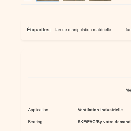
Étiquettes:
tilateur triphasé
fan de manipulation matérielle
fan à for
Me
Application:
Ventilation industrielle
Bearing:
SKF/FAG/By votre demand