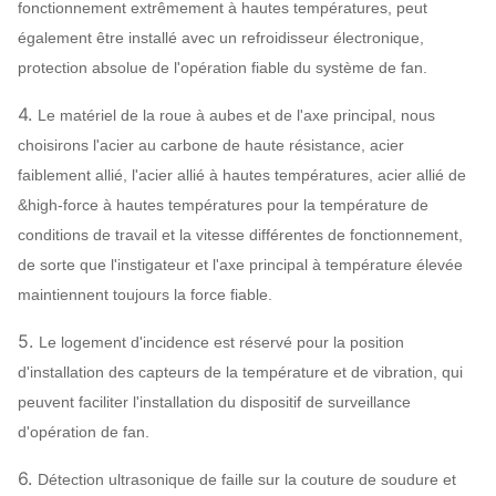
fonctionnement extrêmement à hautes températures, peut
acier 45# (acier de
également être installé avec un refroidisseur électronique,
construction de
protection absolue de l'opération fiable du système de fan.
Axe principal
haute résistance de
4.
Le matériel de la roue à aubes et de l'axe principal, nous
carbone), 42CrMo,
choisirons l'acier au carbone de haute résistance, acier
acier inoxydable…
faiblement allié, l'acier allié à hautes températures, acier allié de
SÈCHE, SKF, NSK,
Rapport
&high-force à hautes températures pour la température de
ZWZ…
conditions de travail et la vitesse différentes de fonctionnement,
Bâti de système, écran protecteur,
de sorte que l'instigateur et l'axe principal à température élevée
compensateur de canalisation de silencieux,
maintiennent toujours la force fiable.
d'admission et de débouché,
Bride d'admission et de débouché,
5.
Le logement d'incidence est réservé pour la position
Ventilateur
amortisseur, déclencheur électrique, isolant de
d'installation des capteurs de la température et de vibration, qui
centrifuge
choc, accouplement de diaphragme,
peuvent faciliter l'installation du dispositif de surveillance
Facultatif
accouplement liquide, couverture de pluie de
d'opération de fan.
composants
moteur, capteur de température, capteur
6.
Détection ultrasonique de faille sur la couture de soudure et
vibrant, démarreur mou, inverseur, moteur