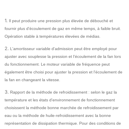
Lubrification de
Structure
Lubrification
assigner
bain d'huile
Refroidissement à l'air,
1.
Il peut produire une pression plus élevée de débouché et
Rapport du
refroidissement par l'eau,
fournir plus d'écoulement de gaz en même temps, à faible bruit.
refroidissement
refroidissement à l'huile
Opération stable à températures élevées de médias.
ABB, SIEMENS,
2.
L'amortisseur variable d'admission peut être employé pour
WEG, TECO,
Moteur
ajuster avec souplesse la pression et l'écoulement de la fan lors
SIMO, marque
du fonctionnement. Le moteur variable de fréquence peut
chinoise…
également être choisi pour ajuster la pression et l'écoulement de
Q235, Q345,
la fan en changeant la vitesse.
Roue à aubes
SS304, SS316,
HG785, DB685…
3.
Rapport de la méthode de refroidissement : selon le gaz la
Enveloppe, cône
température et les états d'environnement de fonctionnement
Ventilateur
d'entrée d'air,
Q235, Q345,
choisissent la méthode bonne marchée de refroidissement par
centrifuge
SS304, SS316,
Peut
eau ou la méthode de huile-refroidissement avec la bonne
Système
Amortisseur
HG785, DB685…
assigner
représentation de dissipation thermique. Pour des conditions de
configuration
d'entrée d'air