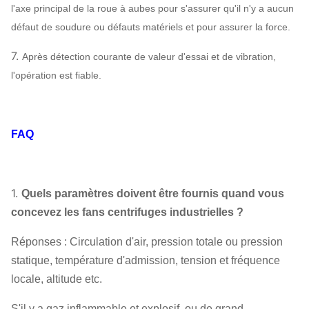
l'axe principal de la roue à aubes pour s'assurer qu'il n'y a aucun
électrique spécial, système de lubrification
défaut de soudure ou défauts matériels et pour assurer la force.
d'instrument de contrôle du système, réservoir
aérien etc. de lubrifiant.
7.
Après détection courante de valeur d'essai et de vibration,
l'opération est fiable.
FAQ
1.
Quels paramètres doivent être fournis quand vous
concevez les fans centrifuges industrielles ?
Réponses : Circulation d'air, pression totale ou pression
statique, température d'admission, tension et fréquence
locale, altitude etc.
S'il y a gaz inflammable et explosif, ou de grand