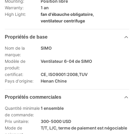
Mounting:
Position libre
Warranty:
1 an
High Light:
fan d'ébauche obligatoire
,
ventilateur centrifuge
Propriétés de base
Nom de la
SIMO
marque:
Modèle de
Ventilateur 6-04 de SIMO
produit:
certificat:
CE, ISO9001:2008,TUV
Pays d'origine:
Henan Chine
Propriétés commerciales
Quantité minimale
1 ensemble
de commande:
Prix unitaire:
300-5000 USD
Mode de
T/T, L/C, terme de paiement est négociable