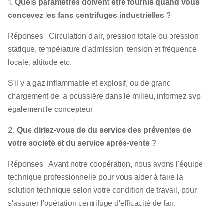
1.
Quels paramètres doivent être fournis quand vous
construction de
concevez les fans centrifuges industrielles ?
haute
Axe principal
Réponses : Circulation d'air, pression totale ou pression
résistance de
statique, température d'admission, tension et fréquence
carbone),
locale, altitude etc.
42CrMo, acier
inoxydable…
S'il y a gaz inflammable et explosif, ou de grand
SÈCHE, SKF,
chargement de la poussière dans le milieu, informez svp
Rapport
NSK, ZWZ…
également le concepteur.
Bâti de système, écran protecteur,
2.
Que diriez-vous de du service des préventes de
compensateur de canalisation de
votre société et du service après-vente ?
silencieux, d'admission et de débouché,
Bride d'admission et de débouché,
Réponses : Avant notre coopération, nous avons l'équipe
amortisseur, déclencheur électrique,
Fan de
technique professionnelle pour vous aider à faire la
isolant de choc, accouplement de
ventilateur de
solution technique selon votre condition de travail, pour
diaphragme, accouplement liquide,
ciment
s'assurer l'opération centrifuge d'efficacité de fan.
couverture de pluie de moteur, capteur
Facultatif