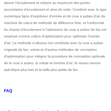
SIEMENS,
épurer l'écoulement et réduire au maximum des pertes
Moteur
WEG, TECO,
secondaires d'écoulement et ainsi de suite. Combiné avec le type
SIMO, marque
numérique ligne d'enjoliveur d'entrée et de roue à aubes d'air de
chinoise…
machine de calcul de méthode de différence finie, et l'uniformité
Q235, Q345,
du champ d'écoulement à l'admission de roue à aubes de fan est
SS304,
employé comme critère d'optimisation pour optimiser l'entrée
Roue à aubes
SS316,
d'air. La méthode ci-dessus est combinée avec la roue à aubes
HG785,
originale de fan, volute et d'autres méthodes de conception
DB685…
d'optimisation pour intégrer la procédure de conception optimale
Enveloppe,
de la roue à aubes, la volute et l'entrée d'air, le niveau sonore
Fan de
Q235, Q345,
cône d'entrée
spécifique plus bas et la taille plus petite de fan.
ventilateur de
SS304,
d'air,
ciment
SS316,
Peut
Système
Amortisseur
HG785,
assigner
FAQ
configuration
d'entrée d'air
DB685…
acier 45#
(acier de