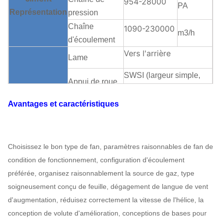
954-28000
PA
Représentation
pression
Chaîne
1090-230000
m3/h
d'écoulement
Vers l'arrière
Lame
SWSI (largeur simple,
Appui de roue
admission simple), roue
à aubes
à aubes surplombée.
Avantages et caractéristiques
Fan de
Boîte de
ventilateur de
V-ceinture
vitesse
Peut
ciment
assigner
Lubrification
Structure
Choisissez le bon type de fan, paramètres raisonnables de fan de
Lubrification
de bain d'huile
condition de fonctionnement, configuration d'écoulement
Refroidissement à l'air,
préférée, organisez raisonnablement la source de gaz, type
Rapport du
refroidissement par l'eau,
soigneusement conçu de feuille, dégagement de langue de vent
refroidissement
refroidissement à l'huile
d'augmentation, réduisez correctement la vitesse de l'hélice, la
ABB,
conception de volute d'amélioration, conceptions de bases pour