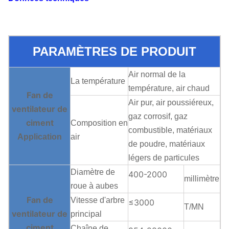
PARAMÈTRES DE PRODUIT
Air normal de la
La température
température, air chaud
Fan de
Air pur, air poussiéreux,
ventilateur de
gaz corrosif, gaz
ciment
Composition en
combustible, matériaux
Application
air
de poudre, matériaux
légers de particules
Diamètre de
400-2000
millimètre
roue à aubes
Fan de
Vitesse d'arbre
≤3000
T/MN
ventilateur de
principal
ciment
Chaîne de