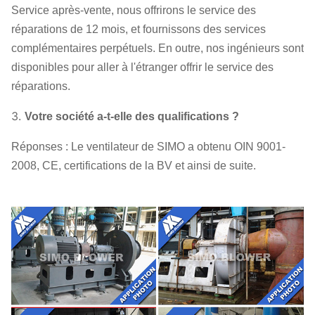
de température, capteur vibrant,
Service après-vente, nous offrirons le service des
composants
démarreur mou, inverseur, moteur
réparations de 12 mois, et fournissons des services
électrique spécial, système de
complémentaires perpétuels. En outre, nos ingénieurs sont
lubrification d'instrument de contrôle du
disponibles pour aller à l'étranger offrir le service des
système, réservoir aérien etc. de
réparations.
lubrifiant
3.
Votre société a-t-elle des qualifications ?
Réponses : Le ventilateur de SIMO a obtenu OIN 9001-
2008, CE, certifications de la BV et ainsi de suite.