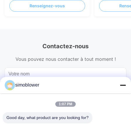
manipulation de matériaux de
haut rendement 
Renseignez-vous
Rens
cimenterie
de cimenterie
Contactez-nous
Vous pouvez nous contacter à tout moment !
simoblower
1:07 PM
Good day, what product are you looking for?