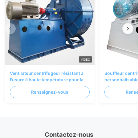
VIDEO
Ventilateur centrifugeur résistant à
Souffleur centr
l'usure à haute température pour la
personnalisable 
manipulation de matériaux de
haut rendement 
Renseignez-vous
Rens
cimenterie
de cimenterie
Contactez-nous