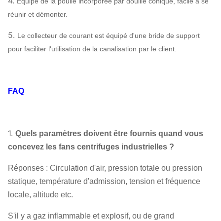
4.
Équipé de la poulie incorporée par douille conique, facile à se
Système
SS304, SS316,
Peut
Amortisseur
réunir et démonter.
configuration
HG785, DB685…
assigner
d'entrée d'air
5.
Le collecteur de courant est équipé d'une bride de support
acier 45# (acier de
pour faciliter l'utilisation de la canalisation par le client.
construction de
Axe principal
haute résistance de
carbone), 42CrMo,
FAQ
acier inoxydable…
SÈCHE, SKF, NSK,
Rapport
ZWZ…
1.
Quels paramètres doivent être fournis quand vous
Bâti de système, écran protecteur,
concevez les fans centrifuges industrielles ?
compensateur de canalisation de silencieux,
d'admission et de débouché,
Réponses : Circulation d'air, pression totale ou pression
Bride d'admission et de débouché,
statique, température d'admission, tension et fréquence
amortisseur, déclencheur électrique, isolant de
locale, altitude etc.
Fan centrifuge
choc, accouplement de diaphragme,
Facultatif
S'il y a gaz inflammable et explosif, ou de grand
accouplement liquide, couverture de pluie de