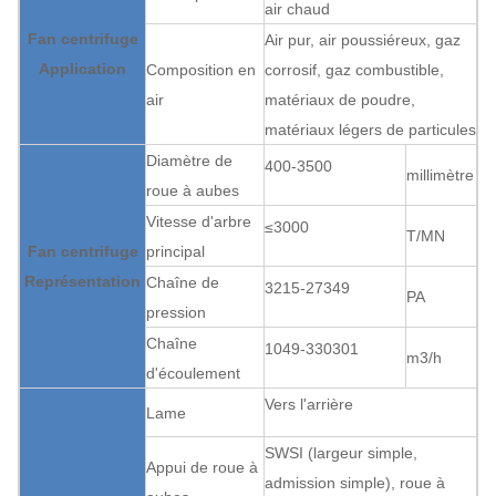
air chaud
Fan centrifuge
Air pur, air poussiéreux, gaz
Application
Composition en
corrosif, gaz combustible,
air
matériaux de poudre,
matériaux légers de particules
Diamètre de
400-3500
millimètre
roue à aubes
Vitesse d'arbre
≤3000
T/MN
Fan centrifuge
principal
Représentation
Chaîne de
3215-27349
PA
pression
Chaîne
1049-330301
m3/h
d'écoulement
Vers l'arrière
Lame
SWSI (largeur simple,
Appui de roue à
admission simple), roue à