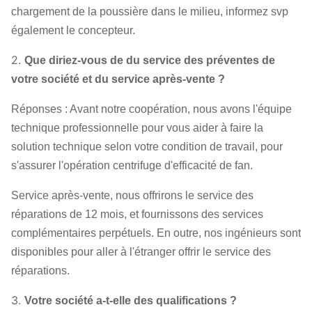
composants
chargement de la poussière dans le milieu, informez svp
moteur, capteur de température, capteur
également le concepteur.
vibrant, démarreur mou, inverseur, moteur
électrique spécial, système de lubrification
2.
Que diriez-vous de du service des préventes de
d'instrument de contrôle du système, réservoir
votre société et du service après-vente ?
aérien etc. de lubrifiant.
Réponses : Avant notre coopération, nous avons l'équipe
technique professionnelle pour vous aider à faire la
solution technique selon votre condition de travail, pour
s'assurer l'opération centrifuge d'efficacité de fan.
Service après-vente, nous offrirons le service des
réparations de 12 mois, et fournissons des services
complémentaires perpétuels. En outre, nos ingénieurs sont
disponibles pour aller à l'étranger offrir le service des
réparations.
3.
Votre société a-t-elle des qualifications ?