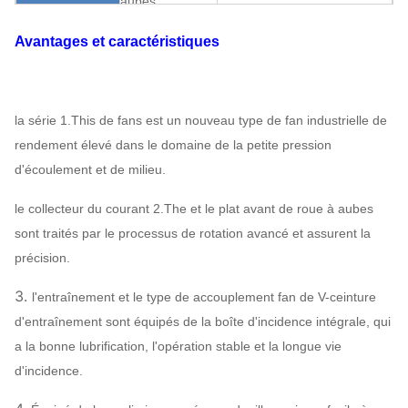
aubes
aubes surplombée.
Fan centrifuge
Boîte de vitesse
Accouplement
Avantages et caractéristiques
Peut
Structure
Lubrification de
Lubrification
assigner
bain d'huile
Refroidissement à l'air,
la série 1.This de fans est un nouveau type de fan industrielle de
Rapport du
refroidissement par l'eau,
rendement élevé dans le domaine de la petite pression
refroidissement
refroidissement à l'huile
d'écoulement et de milieu.
ABB, SIEMENS,
le collecteur du courant 2.The et le plat avant de roue à aubes
WEG, TECO,
Moteur
sont traités par le processus de rotation avancé et assurent la
SIMO, marque
précision.
chinoise…
Q235, Q345,
3.
l'entraînement et le type de accouplement fan de V-ceinture
Roue à aubes
SS304, SS316,
d'entraînement sont équipés de la boîte d'incidence intégrale, qui
HG785, DB685…
a la bonne lubrification, l'opération stable et la longue vie
Enveloppe, cône
d'incidence.
d'entrée d'air,
Fan centrifuge
Q235, Q345,