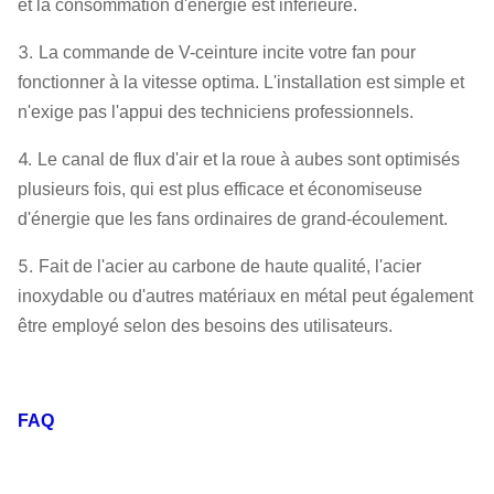
et la consommation d'énergie est inférieure.
Q235, Q345,
SS304, SS316,
3.
La commande de V-ceinture incite votre fan pour
Roue à aubes
HG785,
fonctionner à la vitesse optima. L'installation est simple et
DB685…
n'exige pas l'appui des techniciens professionnels.
Enveloppe,
4.
Le canal de flux d'air et la roue à aubes sont optimisés
cône d'entrée
Q235, Q345,
Fan centrifuge
plusieurs fois, qui est plus efficace et économiseuse
d'air,
SS304, SS316,
Système
Peut
d'énergie que les fans ordinaires de grand-écoulement.
HG785,
configuration
Amortisseur
assigner
DB685…
5.
Fait de l'acier au carbone de haute qualité, l'acier
d'entrée d'air
inoxydable ou d'autres matériaux en métal peut également
acier 45# (acier
être employé selon des besoins des utilisateurs.
de construction
de haute
Axe principal
résistance de
FAQ
carbone),
42CrMo, acier