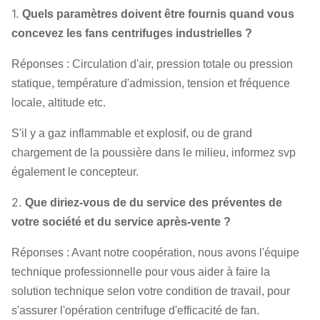
inoxydable…
1.
Quels paramètres doivent être fournis quand vous
SÈCHE, SKF,
concevez les fans centrifuges industrielles ?
Rapport
NSK, ZWZ…
Réponses : Circulation d'air, pression totale ou pression
Bâti de système, écran protecteur,
statique, température d'admission, tension et fréquence
compensateur de canalisation de
locale, altitude etc.
silencieux, d'admission et de débouché,
Bride d'admission et de débouché,
S'il y a gaz inflammable et explosif, ou de grand
amortisseur, déclencheur électrique,
chargement de la poussière dans le milieu, informez svp
isolant de choc, accouplement de
Fan centrifuge
également le concepteur.
diaphragme, accouplement liquide,
Facultatif
couverture de pluie de moteur, capteur de
2.
Que diriez-vous de du service des préventes de
composants
température, capteur vibrant, démarreur
votre société et du service après-vente ?
mou, inverseur, moteur électrique spécial,
Réponses : Avant notre coopération, nous avons l'équipe
système de lubrification d'instrument de
technique professionnelle pour vous aider à faire la
contrôle du système, réservoir aérien etc.
solution technique selon votre condition de travail, pour
de lubrifiant.
s'assurer l'opération centrifuge d'efficacité de fan.