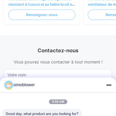
résistant à l'usure et au faible bruit en
ventilateur de 
acier inoxydable pour chaudière et
d'alimentation e
Renseignez-vous
Rens
transport de matériaux
Contactez-nous
Vous pouvez nous contacter à tout moment !
simoblower
9:59 AM
Good day, what product are you looking for?