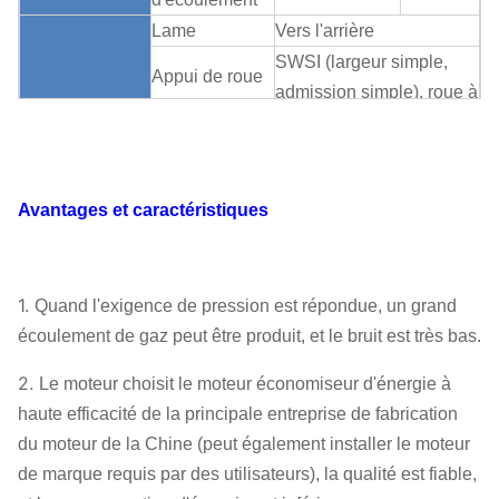
Lame
Vers l'arrière
SWSI (largeur simple,
Appui de roue
admission simple), roue à
à aubes
aubes surplombée.
Boîte de
Fan centrifuge
Accouplement
vitesse
Peut
Structure
Avantages et caractéristiques
assigner
Lubrification de
Lubrification
bain d'huile
Refroidissement à l'air,
Rapport du
1.
Quand l'exigence de pression est répondue, un grand
refroidissement par l'eau,
refroidissement
écoulement de gaz peut être produit, et le bruit est très bas.
refroidissement à l'huile
ABB,
2.
Le moteur choisit le moteur économiseur d'énergie à
SIEMENS,
haute efficacité de la principale entreprise de fabrication
Moteur
WEG, TECO,
du moteur de la Chine (peut également installer le moteur
SIMO, marque
de marque requis par des utilisateurs), la qualité est fiable,
chinoise…