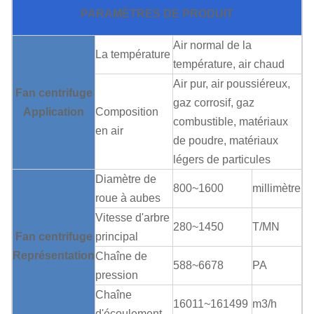
PARAMÈTRES DE PRODUIT
Air normal de la
La température
température, air chaud
Air pur, air poussiéreux,
Fan centrifuge
gaz corrosif, gaz
Application
Composition
combustible, matériaux
en air
de poudre, matériaux
légers de particules
Diamètre de
800~1600
millimètre
roue à aubes
Vitesse d'arbre
280~1450
T/MN
Fan centrifuge
principal
Représentation
Chaîne de
588~6678
PA
pression
Chaîne
16011~161499
m3/h
d'écoulement