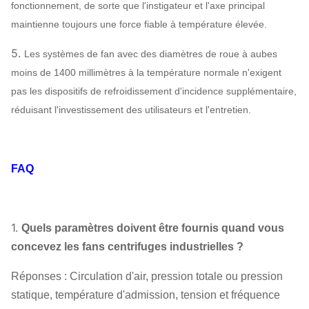
Axe principal
haute résistance de
fonctionnement, de sorte que l'instigateur et l'axe principal
carbone), 42CrMo,
maintienne toujours une force fiable à température élevée.
acier inoxydable…
5.
Les systèmes de fan avec des diamètres de roue à aubes
SÈCHE, SKF, NSK,
Rapport
moins de 1400 millimètres à la température normale n'exigent
ZWZ…
pas les dispositifs de refroidissement d'incidence supplémentaire,
Bâti de système, écran protecteur,
réduisant l'investissement des utilisateurs et l'entretien.
compensateur de canalisation de silencieux,
d'admission et de débouché,
Bride d'admission et de débouché,
FAQ
amortisseur, déclencheur électrique, isolant de
Fan centrifuge
choc, accouplement de diaphragme,
Facultatif
accouplement liquide, couverture de pluie de
composants
moteur, capteur de température, capteur
1.
Quels paramètres doivent être fournis quand vous
vibrant, démarreur mou, inverseur, moteur
concevez les fans centrifuges industrielles ?
électrique spécial, système de lubrification
Réponses : Circulation d'air, pression totale ou pression
d'instrument de contrôle du système, réservoir
statique, température d'admission, tension et fréquence
aérien etc. de lubrifiant.