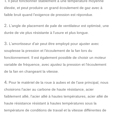
1.
Il peut fonctionner stablement à une température moyenne
refroidissement par l'eau,
refroidissement
élevée, et peut produire un grand écoulement de gaz avec à
refroidissement à l'huile
faible bruit quand l'exigence de pression est répondue.
ABB, SIEMENS,
WEG, TECO,
2.
L'angle de placement de pale de ventilateur est optimisé, une
Moteur
SIMO, marque
durée de vie plus résistante à l'usure et plus longue.
chinoise…
3.
L'amortisseur d'air peut être employé pour ajuster avec
Q235, Q345,
souplesse la pression et l'écoulement de la fan lors du
Roue à aubes
SS304, SS316,
fonctionnement. Il est également possible de choisir un moteur
HG785, DB685…
variable de fréquence, avec ajustez la pression et l'écoulement
Enveloppe, cône
de la fan en changeant la vitesse.
d'entrée d'air,
Fan centrifuge
Q235, Q345,
Système
SS304, SS316,
Peut
4.
Pour le matériel de la roue à aubes et de l'axe principal, nous
Amortisseur
configuration
HG785, DB685…
assigner
choisirons l'acier au carbone de haute résistance, acier
d'entrée d'air
faiblement allié, l'acier allié à hautes températures, acier allié de
acier 45# (acier de
haute résistance résistant à hautes températures sous la
construction de
température de conditions de travail et la vitesse différentes de