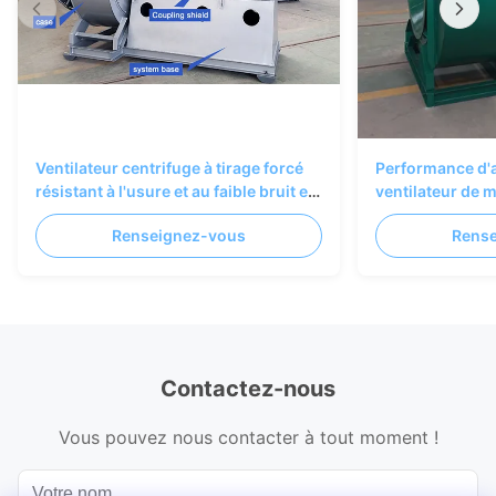
Ventilateur centrifuge à tirage forcé
Performance d'a
résistant à l'usure et au faible bruit en
ventilateur de 
acier inoxydable pour chaudière et
d'alimentation e
Renseignez-vous
Rens
transport de matériaux
Contactez-nous
Vous pouvez nous contacter à tout moment !