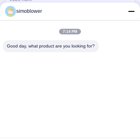
simoblower
7:14 PM
Good day, what product are you looking for?
Envoyez
Maison
Produits
Vidéos
À propos de nous
Visite de l'usine
Contrôle qualité
Contactez-nous
Demandez un devis
Nouvelles