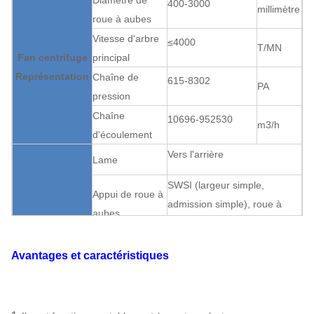
Diamètre de
400-3000
millimètre
roue à aubes
Vitesse d'arbre
≤4000
T/MN
Fan centrifuge
principal
Représentation
Chaîne de
615-8302
PA
pression
Chaîne
10696-952530
m3/h
d'écoulement
Vers l'arrière
Lame
SWSI (largeur simple,
Appui de roue à
admission simple), roue à
aubes
aubes surplombée.
Fan centrifuge
Boîte de vitesse
Accouplement
Peut
Avantages et caractéristiques
Structure
Lubrification de
Lubrification
assigner
bain d'huile
Refroidissement à l'air,
Rapport du