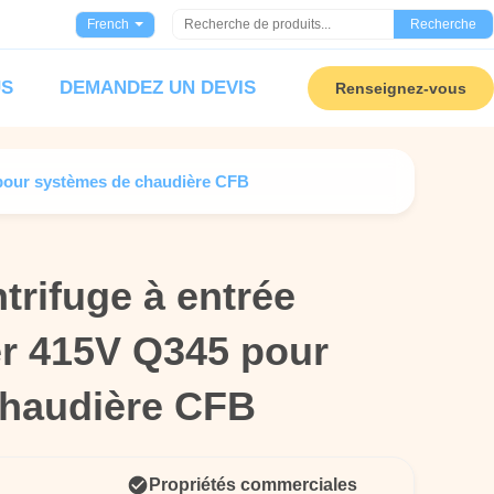
French
Recherche
US
DEMANDEZ UN DEVIS
Renseignez-vous
5 pour systèmes de chaudière CFB
ntrifuge à entrée
ntrifuge à entrée
er 415V Q345 pour
er 415V Q345 pour
chaudière CFB
chaudière CFB
Propriétés commerciales