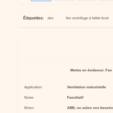
Étiquettes:
s centrifuges commerciales
fan centrifuge à faible bruit
f
Mettre en évidence:
Fan 
Application:
Ventilation industrielle
Noise:
Facultatif
Motor:
ABB, ou selon vos besoin