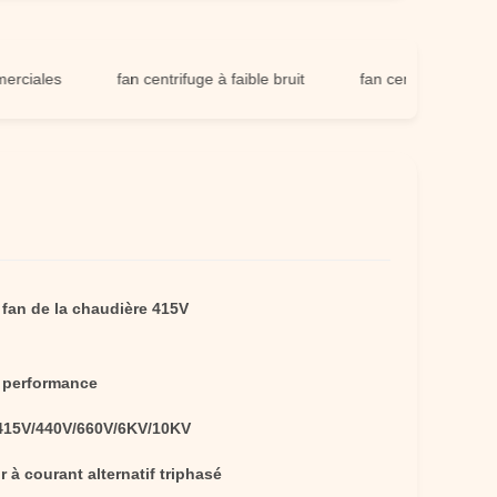
es
fan centrifuge à faible bruit
fan centrifuge vers l'arriè
,
fan de la chaudière 415V
 performance
415V/440V/660V/6KV/10KV
 à courant alternatif triphasé