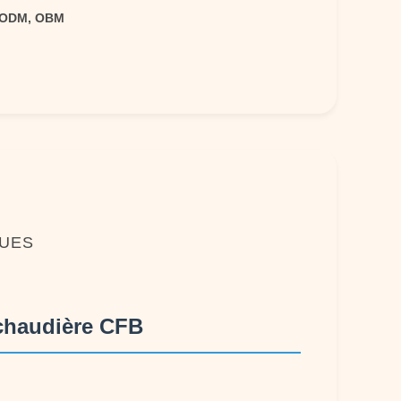
 ODM, OBM
QUES
 chaudière CFB