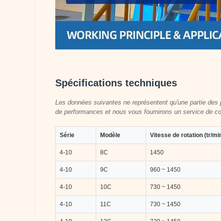
Spécifications techniques
Les données suivantes ne représentent qu'une partie des 
de performances et nous vous fournirons un service de co
Série
Modèle
Vitesse de rotation (tr/mi
4-10
8C
1450
4-10
9C
960 ~ 1450
4-10
10C
730 ~ 1450
4-10
11C
730 ~ 1450