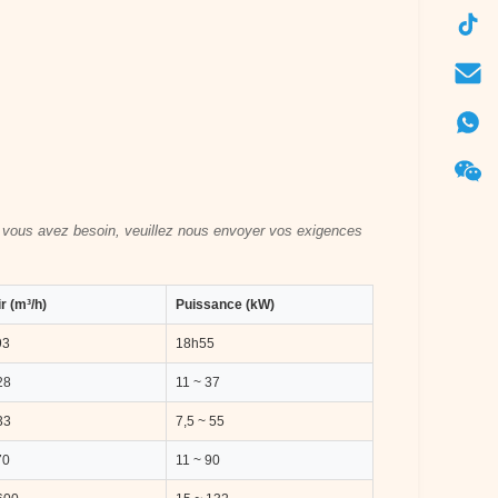
t vous avez besoin, veuillez nous envoyer vos exigences
r (m³/h)
Puissance (kW)
93
18h55
28
11 ~ 37
33
7,5 ~ 55
70
11 ~ 90