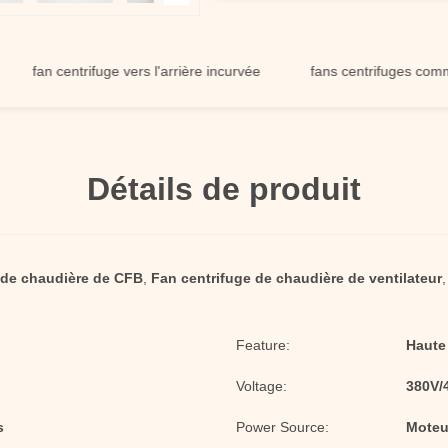
an centrifuge vers l'arrière incurvée
fans centrifuges commercial
Détails de produit
de chaudière de CFB
,
Fan centrifuge de chaudière de ventilateur
Feature:
Haute
Voltage:
380V/
s
Power Source:
Moteur