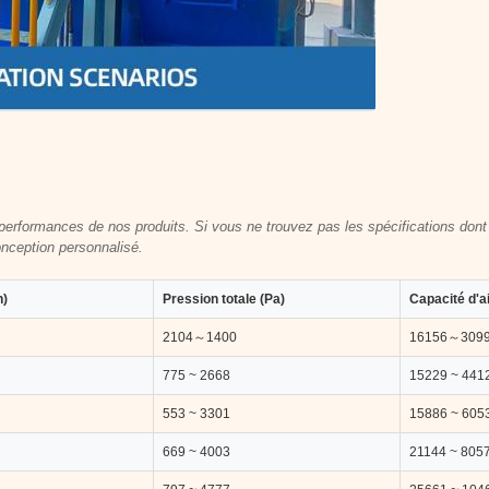
performances de nos produits. Si vous ne trouvez pas les spécifications don
nception personnalisé.
n)
Pression totale (Pa)
Capacité d'ai
2104～1400
16156～309
775 ~ 2668
15229 ~ 441
553 ~ 3301
15886 ~ 605
669 ~ 4003
21144 ~ 805