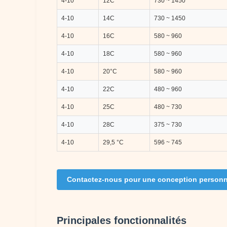
4-10
12C
730 ~ 1450
4-10
14C
730 ~ 1450
4-10
16C
580 ~ 960
4-10
18C
580 ~ 960
4-10
20°C
580 ~ 960
4-10
22C
480 ~ 960
4-10
25C
480 ~ 730
4-10
28C
375 ~ 730
4-10
29,5 °C
596 ~ 745
Contactez-nous pour une conception personn
Principales fonctionnalités