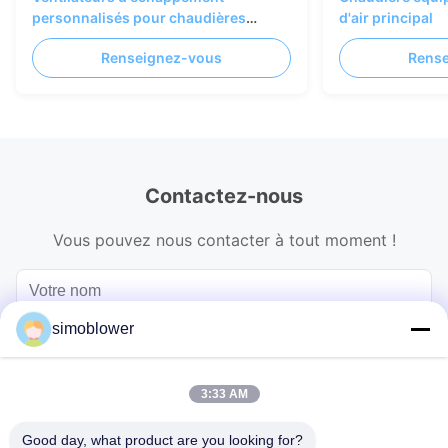
personnalisés pour chaudières
d'air principal
d'incinération de déchets
Renseignez-vous
Rens
Contactez-nous
Vous pouvez nous contacter à tout moment !
simoblower
3:33 AM
Good day, what product are you looking for?