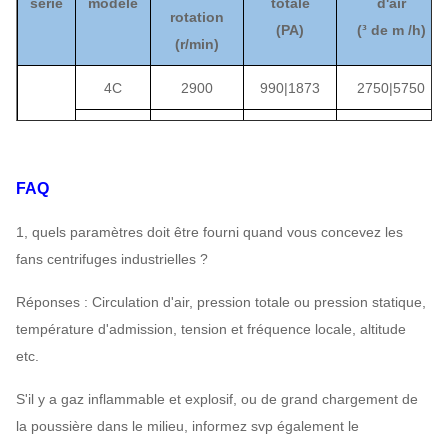
série
modèle
totale
d'air
rotation
(
PA
)
(
³ de m /h)
(
r/min)
4C
2900
990
|
1873
2750
|
5750
5C
2620
|
2900
1265
|
2265
4840
|
9870
6C
2620
|
2850
1824
|
3148
8370
|
16760
FAQ
5-11
8C
1820
|
1980
1726
|
2991
13780
|
27600
1, quels paramètres doit être fourni quand vous concevez les
fans centrifuges industrielles ?
9C
1740
|
1820
2000
|
3197
18780
|
36140
Réponses : Circulation d'air, pression totale ou pression statique,
12C
1450
3609
|
2471
37100
|
68250
température d'admission, tension et fréquence locale, altitude
12.4C
1450
3903
|
2638
40940
|
75330
etc.
S'il y a gaz inflammable et explosif, ou de grand chargement de
la poussière dans le milieu, informez svp également le