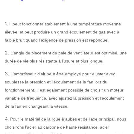
Refroidissement à l'air,
Rapport du
refroidissement par l'eau,
refroidissement
1.
Il peut fonctionner stablement à une température moyenne
refroidissement à l'huile
élevée, et peut produire un grand écoulement de gaz avec à
ABB, SIEMENS,
faible bruit quand l'exigence de pression est répondue.
Moteur
WEG, TECO, SIMO,
marque chinoise…
2.
L'angle de placement de pale de ventilateur est optimisé, une
Q235, Q345,
durée de vie plus résistante à l'usure et plus longue.
SS304, SS316,
Roue à aubes
3.
HG785, DB685…
L'amortisseur d'air peut être employé pour ajuster avec
souplesse la pression et l'écoulement de la fan lors du
Enveloppe, cône
fonctionnement. Il est également possible de choisir un moteur
Fan de
d'entrée d'air,
Q235, Q345,
variable de fréquence, avec ajustez la pression et l'écoulement
chaudière
SS304, SS316,
Peut
de la fan en changeant la vitesse.
Amortisseur
Système
HG785, DB685…
assigner
d'entrée d'air
configuration
4.
Pour le matériel de la roue à aubes et de l'axe principal, nous
choisirons l'acier au carbone de haute résistance, acier
acier 45# (acier de