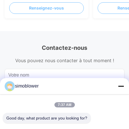
d'incinération de déchets
Renseignez-vous
Rens
Contactez-nous
Vous pouvez nous contacter à tout moment !
simoblower
7:37 AM
Good day, what product are you looking for?