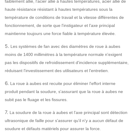
faiblement allié, l'acier allié à hautes températures, acier allié de
construction de
haute résistance résistant à hautes températures sous la
Axe principal
haute résistance de
température de conditions de travail et la vitesse différentes de
carbone), 42CrMo,
fonctionnement, de sorte que l'instigateur et l'axe principal
acier inoxydable…
maintienne toujours une force fiable à température élevée.
SÈCHE, SKF, NSK,
Rapport
ZWZ…
5.
Les systèmes de fan avec des diamètres de roue à aubes
Bâti de système, écran protecteur,
moins de 1400 millimètres à la température normale n'exigent
compensateur de canalisation de silencieux,
pas les dispositifs de refroidissement d'incidence supplémentaire,
d'admission et de débouché,
réduisant l'investissement des utilisateurs et l'entretien.
Bride d'admission et de
6.
La roue à aubes est recuite pour éliminer l'effort interne
Fan de
débouché, amortisseur, déclencheur
produit pendant la soudure, s'assurant que la roue à aubes ne
chaudière
électrique, isolant de choc, accouplement de
subit pas le fluage et les fissures.
Facultatif
diaphragme, accouplement liquide, couverture
composants
de pluie de moteur, capteur de température,
7.
La soudure de la roue à aubes et l'axe principal sont détection
capteur vibrant, démarreur mou, inverseur,
ultrasonique de faille pour s'assurer qu'il n'y a aucun défaut de
moteur électrique spécial, système de
soudure et défauts matériels pour assurer la force.
lubrification d'instrument de contrôle du