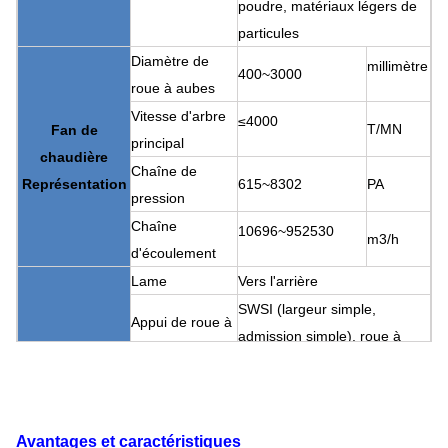
poudre, matériaux légers de
particules
Diamètre de
millimètre
400~3000
roue à aubes
Vitesse d'arbre
≤4000
T/MN
Fan de
principal
chaudière
Chaîne de
Représentation
615~8302
PA
pression
Chaîne
10696~952530
m3/h
d'écoulement
Lame
Vers l'arrière
SWSI (largeur simple,
Appui de roue à
admission simple), roue à
aubes
aubes surplombée.
Fan de
Boîte de vitesse
Accouplement
chaudière
Peut
Lubrification de bain
Structure
Lubrification
assigner
Avantages et caractéristiques
d'huile