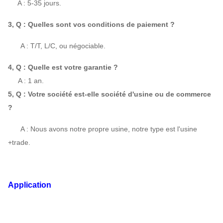
2900
2554
10562
 : A : 5-35 jours.
1450 |
502 |
3864
3, Q : Quelles sont vos conditions de paiement ?
5A
2,
2900
3187
|
15456
A : T/T, L/C, ou négociable.
960 |
317 |
4420
|
6A
1,
4, Q : Quelle est votre garantie ?
1450
1139
13353
A : 1 an.
5, Q : Votre société est-elle société d'usine ou de commerce
?
A : Nous avons notre propre usine, notre type est l'usine
+trade.
Application