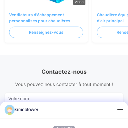
VIDEO
Ventilateurs d'échappement
Chaudière équip
personnalisés pour chaudières
d'air principal
d'incinération de déchets
Renseignez-vous
Rens
Contactez-nous
Vous pouvez nous contacter à tout moment !
simoblower