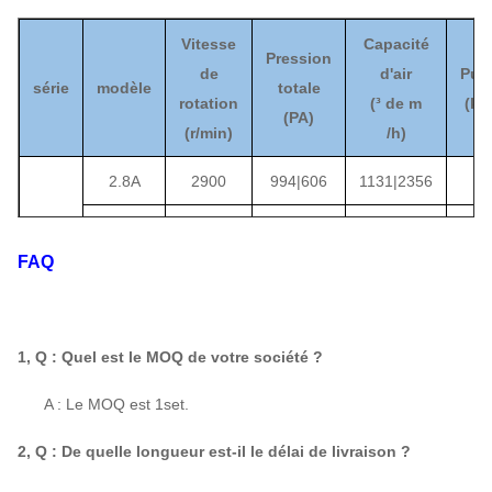
Vitesse
Capacité
Pression
de
d'air
Pui
série
modèle
totale
rotation
(
³ de m
(ki
(
PA
)
(
r/min)
/h)
2.8A
2900
994
|
606
1131
|
2356
1450 |
198
844
|
3.2A
1,1
2900
~1300
3517
FAQ
1450 |
247 |
1332
|
3.6A
1,
2900
1578
5268
1, Q : Quel est le MOQ de votre société ?
1450 |
329 |
2006
|
4A
1,1
A : Le MOQ est 1set.
4-09
2900
2014
7419
2, Q : De quelle longueur est-il le délai de livraison ?
1450 |
416 |
2856
|
4.5A
1,1