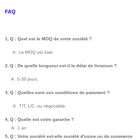
7.1D
2900
10728
|
11973
768
|
2919
FAQ
8-17
8D
2930
14297
|
15680
1110
|
4219
9D
2930
18308
|
20250
1591
|
6019
1, Q : Quel est le MOQ de votre société ?
A : Le MOQ est 1set.
2, Q : De quelle longueur est-il le délai de livraison ?
 : A : 5-35 jours.
3, Q : Quelles sont vos conditions de paiement ?
A : T/T, L/C, ou négociable.
4, Q : Quelle est votre garantie ?
A : 1 an.
5, Q : Votre société est-elle société d'usine ou de commerce