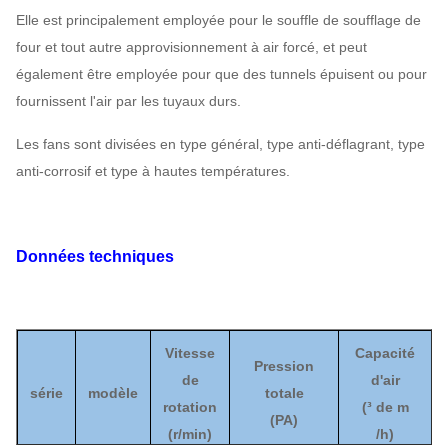
Elle est principalement employée pour le souffle de soufflage de
four et tout autre approvisionnement à air forcé, et peut
également être employée pour que des tunnels épuisent ou pour
fournissent l'air par les tuyaux durs.
Les fans sont divisées en type général, type anti-déflagrant, type
anti-corrosif et type à hautes températures.
Données techniques
Vitesse
Capacité
Pression
de
d'air
série
modèle
totale
rotation
(
³ de m
(
PA
)
(
r/min)
/h)